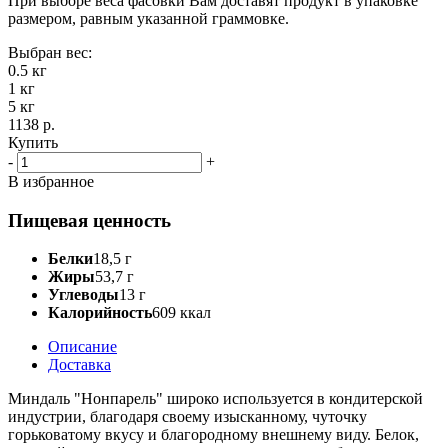
При выборе веса фасовки Вам доставят продукт в упаковке
размером, равным указанной граммовке.
Выбран вес:
0.5 кг
1 кг
5 кг
1138 р.
Купить
-
+
В избранное
Пищевая ценность
Белки
18,5 г
Жиры
53,7 г
Углеводы
13 г
Калорийность
609 ккал
Описание
Доставка
Миндаль "Нонпарель" широко используется в кондитерской
индустрии, благодаря своему изысканному, чуточку
горьковатому вкусу и благородному внешнему виду. Белок,