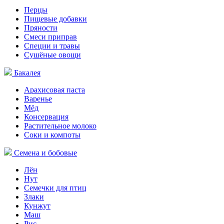
Перцы
Пищевые добавки
Пряности
Смеси приправ
Специи и травы
Сушёные овощи
Бакалея
Арахисовая паста
Варенье
Мёд
Консервация
Растительное молоко
Соки и компоты
Семена и бобовые
Лён
Нут
Семечки для птиц
Злаки
Кунжут
Маш
Рис