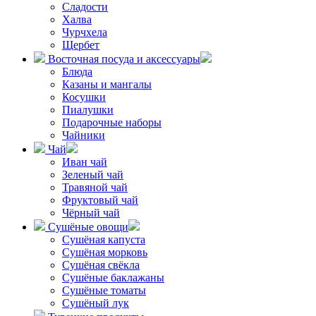
Сладости
Халва
Чурчхела
Щербет
Восточная посуда и аксессуары
Блюда
Казаны и мангалы
Косушки
Пиалушки
Подарочные наборы
Чайники
Чай
Иван чай
Зеленый чай
Травяной чай
Фруктовый чай
Чёрный чай
Сушёные овощи
Сушёная капуста
Сушёная морковь
Сушёная свёкла
Сушёные баклажаны
Сушёные томаты
Сушёный лук