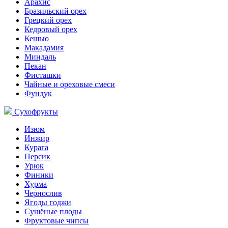
Арахис
Бразильский орех
Грецкий орех
Кедровый орех
Кешью
Макадамия
Миндаль
Пекан
Фисташки
Чайные и ореховые смеси
Фундук
Сухофрукты
Изюм
Инжир
Курага
Персик
Урюк
Финики
Хурма
Чернослив
Ягоды годжи
Сушёные плоды
Фруктовые чипсы