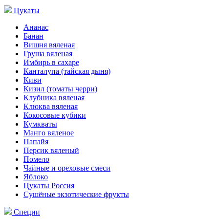
Цукаты
Ананас
Банан
Вишня вяленая
Груша вяленая
Имбирь в сахаре
Канталупа (тайская дыня)
Киви
Кизил (томаты черри)
Клубника вяленая
Клюква вяленая
Кокосовые кубики
Кумкваты
Манго вяленое
Папайя
Персик вяленый
Помело
Чайные и ореховые смеси
Яблоко
Цукаты Россия
Сушёные экзотические фрукты
Специи