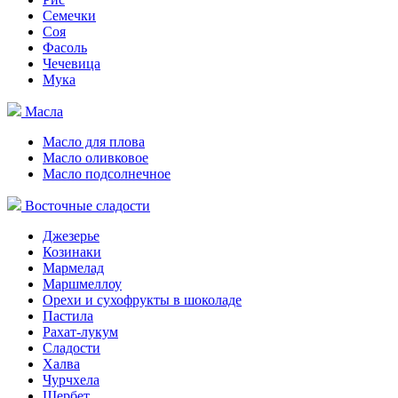
Семечки
Соя
Фасоль
Чечевица
Мука
Масла
Масло для плова
Масло оливковое
Масло подсолнечное
Восточные сладости
Джезерье
Козинаки
Мармелад
Маршмеллоу
Орехи и сухофрукты в шоколаде
Пастила
Рахат-лукум
Сладости
Халва
Чурчхела
Щербет