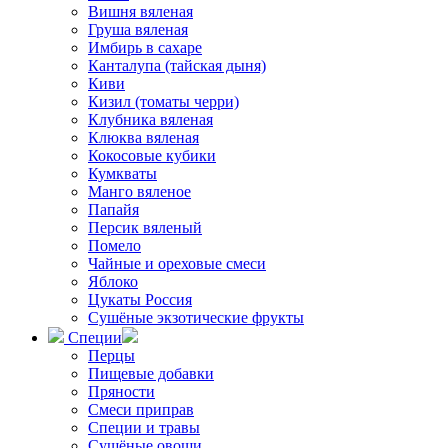
Вишня вяленая
Груша вяленая
Имбирь в сахаре
Канталупа (тайская дыня)
Киви
Кизил (томаты черри)
Клубника вяленая
Клюква вяленая
Кокосовые кубики
Кумкваты
Манго вяленое
Папайя
Персик вяленый
Помело
Чайные и ореховые смеси
Яблоко
Цукаты Россия
Сушёные экзотические фрукты
Специи
Перцы
Пищевые добавки
Пряности
Смеси приправ
Специи и травы
Сушёные овощи