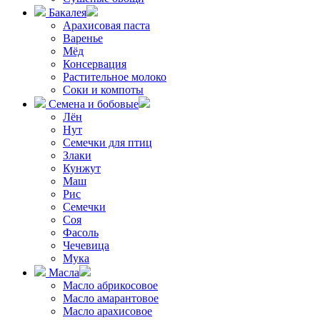
Бакалея
Арахисовая паста
Варенье
Мёд
Консервация
Растительное молоко
Соки и компоты
Семена и бобовые
Лён
Нут
Семечки для птиц
Злаки
Кунжут
Маш
Рис
Семечки
Соя
Фасоль
Чечевица
Мука
Масла
Масло абрикосовое
Масло амарантовое
Масло арахисовое