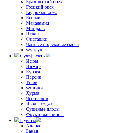
Бразильский орех
Грецкий орех
Кедровый орех
Кешью
Макадамия
Миндаль
Пекан
Фисташки
Чайные и ореховые смеси
Фундук
Сухофрукты
Изюм
Инжир
Курага
Персик
Урюк
Финики
Хурма
Чернослив
Ягоды годжи
Сушёные плоды
Фруктовые чипсы
Цукаты
Ананас
Банан