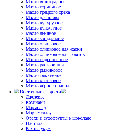
Масло виноградное
Масло горчичное
Масло грецкого ореха
Масло для плова
Масло кукурузное
Масло кунжутное
Масло льняное
Масло миндальное
Масло оливковое
Масло оливковое для жарки
Масло оливковое для салатов
Масло подсолнечное
Масло расторопши
Масло рыжиковое
Масло тыквенное
Масло хлопковое
Масло чёрного тмина
Восточные сладости
Джезерье
Козинаки
Мармелад
Маршмеллоу
Орехи и сухофрукты в шоколаде
Пастила
Рахат-лукум