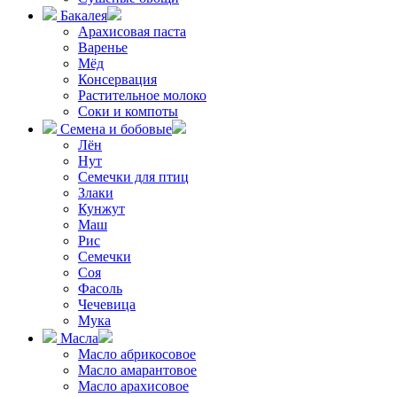
Бакалея
Арахисовая паста
Варенье
Мёд
Консервация
Растительное молоко
Соки и компоты
Семена и бобовые
Лён
Нут
Семечки для птиц
Злаки
Кунжут
Маш
Рис
Семечки
Соя
Фасоль
Чечевица
Мука
Масла
Масло абрикосовое
Масло амарантовое
Масло арахисовое