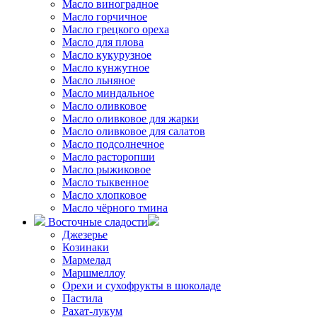
Масло виноградное
Масло горчичное
Масло грецкого ореха
Масло для плова
Масло кукурузное
Масло кунжутное
Масло льняное
Масло миндальное
Масло оливковое
Масло оливковое для жарки
Масло оливковое для салатов
Масло подсолнечное
Масло расторопши
Масло рыжиковое
Масло тыквенное
Масло хлопковое
Масло чёрного тмина
Восточные сладости
Джезерье
Козинаки
Мармелад
Маршмеллоу
Орехи и сухофрукты в шоколаде
Пастила
Рахат-лукум