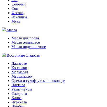
Семечки
Соя
Фасоль
Чечевица
Мука
Масла
Масло для плова
Масло оливковое
Масло подсолнечное
Восточные сладости
Джезерье
Козинаки
Мармелад
Маршмеллоу
Орехи и сухофрукты в шоколаде
Пастила
Рахат-лукум
Сладости
Халва
Чурчхела
Щербет