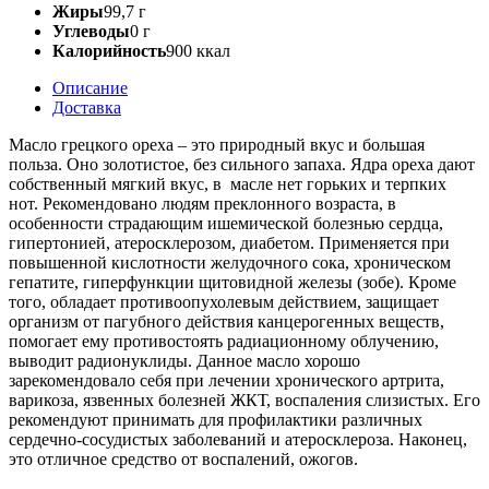
Жиры
99,7 г
Углеводы
0 г
Калорийность
900 ккал
Описание
Доставка
Масло грецкого ореха – это природный вкус и большая
польза. Оно золотистое, без сильного запаха. Ядра ореха дают
собственный мягкий вкус, в масле нет горьких и терпких
нот. Рекомендовано людям преклонного возраста, в
особенности страдающим ишемической болезнью сердца,
гипертонией, атеросклерозом, диабетом. Применяется при
повышенной кислотности желудочного сока, хроническом
гепатите, гиперфункции щитовидной железы (зобе). Кроме
того, обладает противоопухолевым действием, защищает
организм от пагубного действия канцерогенных веществ,
помогает ему противостоять радиационному облучению,
выводит радионуклиды. Данное масло хорошо
зарекомендовало себя при лечении хронического артрита,
варикоза, язвенных болезней ЖКТ, воспаления слизистых. Его
рекомендуют принимать для профилактики различных
сердечно-сосудистых заболеваний и атеросклероза. Наконец,
это отличное средство от воспалений, ожогов.