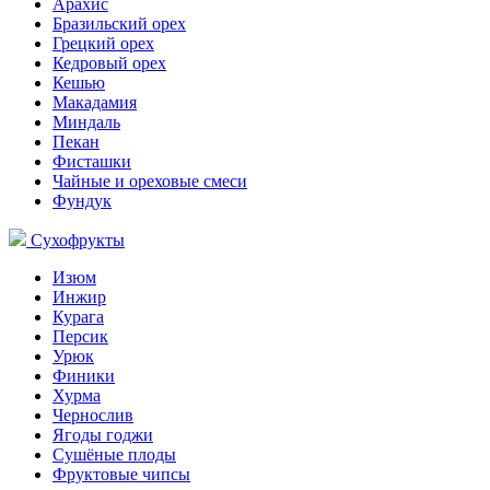
Арахис
Бразильский орех
Грецкий орех
Кедровый орех
Кешью
Макадамия
Миндаль
Пекан
Фисташки
Чайные и ореховые смеси
Фундук
Сухофрукты
Изюм
Инжир
Курага
Персик
Урюк
Финики
Хурма
Чернослив
Ягоды годжи
Сушёные плоды
Фруктовые чипсы