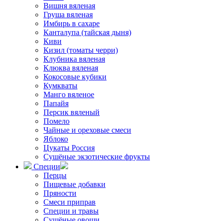
Вишня вяленая
Груша вяленая
Имбирь в сахаре
Канталупа (тайская дыня)
Киви
Кизил (томаты черри)
Клубника вяленая
Клюква вяленая
Кокосовые кубики
Кумкваты
Манго вяленое
Папайя
Персик вяленый
Помело
Чайные и ореховые смеси
Яблоко
Цукаты Россия
Сушёные экзотические фрукты
Специи
Перцы
Пищевые добавки
Пряности
Смеси приправ
Специи и травы
Сушёные овощи