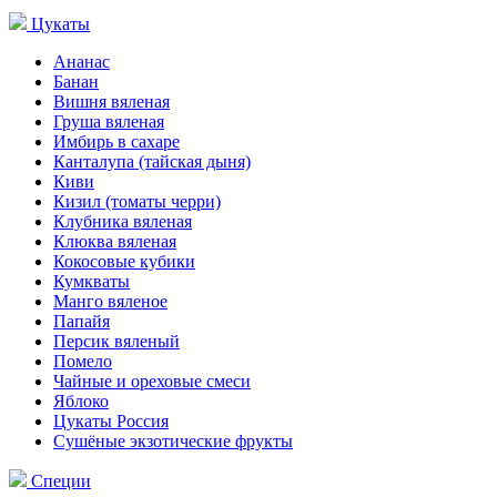
Цукаты
Ананас
Банан
Вишня вяленая
Груша вяленая
Имбирь в сахаре
Канталупа (тайская дыня)
Киви
Кизил (томаты черри)
Клубника вяленая
Клюква вяленая
Кокосовые кубики
Кумкваты
Манго вяленое
Папайя
Персик вяленый
Помело
Чайные и ореховые смеси
Яблоко
Цукаты Россия
Сушёные экзотические фрукты
Специи