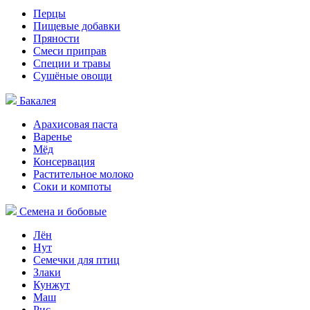
Перцы
Пищевые добавки
Пряности
Смеси приправ
Специи и травы
Сушёные овощи
Бакалея
Арахисовая паста
Варенье
Мёд
Консервация
Растительное молоко
Соки и компоты
Семена и бобовые
Лён
Нут
Семечки для птиц
Злаки
Кунжут
Маш
Рис