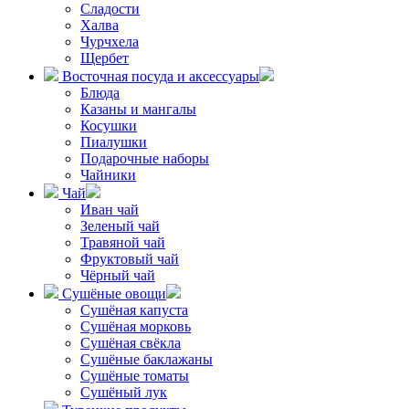
Сладости
Халва
Чурчхела
Щербет
Восточная посуда и аксессуары
Блюда
Казаны и мангалы
Косушки
Пиалушки
Подарочные наборы
Чайники
Чай
Иван чай
Зеленый чай
Травяной чай
Фруктовый чай
Чёрный чай
Сушёные овощи
Сушёная капуста
Сушёная морковь
Сушёная свёкла
Сушёные баклажаны
Сушёные томаты
Сушёный лук