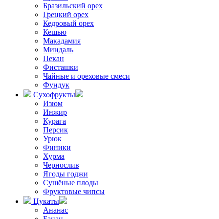
Бразильский орех
Грецкий орех
Кедровый орех
Кешью
Макадамия
Миндаль
Пекан
Фисташки
Чайные и ореховые смеси
Фундук
Сухофрукты
Изюм
Инжир
Курага
Персик
Урюк
Финики
Хурма
Чернослив
Ягоды годжи
Сушёные плоды
Фруктовые чипсы
Цукаты
Ананас
Банан