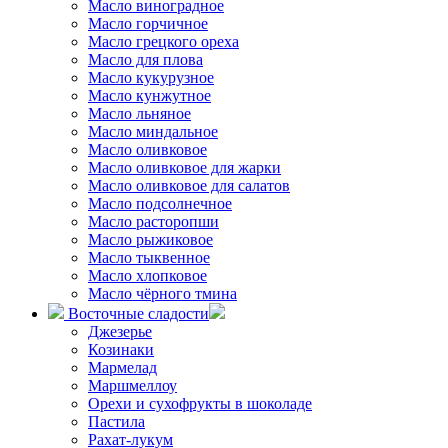
Масло виноградное
Масло горчичное
Масло грецкого ореха
Масло для плова
Масло кукурузное
Масло кунжутное
Масло льняное
Масло миндальное
Масло оливковое
Масло оливковое для жарки
Масло оливковое для салатов
Масло подсолнечное
Масло расторопши
Масло рыжиковое
Масло тыквенное
Масло хлопковое
Масло чёрного тмина
Восточные сладости
Джезерье
Козинаки
Мармелад
Маршмеллоу
Орехи и сухофрукты в шоколаде
Пастила
Рахат-лукум