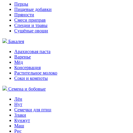
Перцы
Пищевые добавки
Пряности
Смеси приправ
Специи и травы
Сушёные овощи
Бакалея
Арахисовая паста
Варенье
Мёд
Консервация
Растительное молоко
Соки и компоты
Семена и бобовые
Лён
Нут
Семечки для птиц
Злаки
Кунжут
Маш
Рис