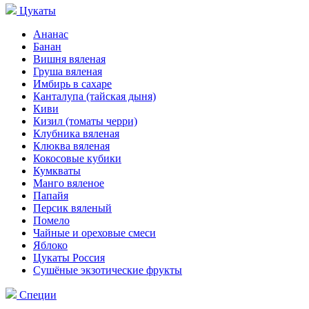
Цукаты
Ананас
Банан
Вишня вяленая
Груша вяленая
Имбирь в сахаре
Канталупа (тайская дыня)
Киви
Кизил (томаты черри)
Клубника вяленая
Клюква вяленая
Кокосовые кубики
Кумкваты
Манго вяленое
Папайя
Персик вяленый
Помело
Чайные и ореховые смеси
Яблоко
Цукаты Россия
Сушёные экзотические фрукты
Специи