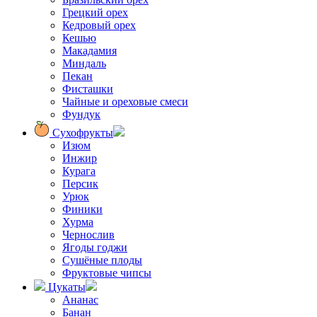
Грецкий орех
Кедровый орех
Кешью
Макадамия
Миндаль
Пекан
Фисташки
Чайные и ореховые смеси
Фундук
Сухофрукты
Изюм
Инжир
Курага
Персик
Урюк
Финики
Хурма
Чернослив
Ягоды годжи
Сушёные плоды
Фруктовые чипсы
Цукаты
Ананас
Банан