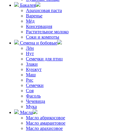
Бакалея
Арахисовая паста
Варенье
Мёд
Консервация
Растительное молоко
Соки и компоты
Семена и бобовые
Лён
Нут
Семечки для птиц
Злаки
Кунжут
Маш
Рис
Семечки
Соя
Фасоль
Чечевица
Мука
Масла
Масло абрикосовое
Масло амарантовое
Масло арахисовое