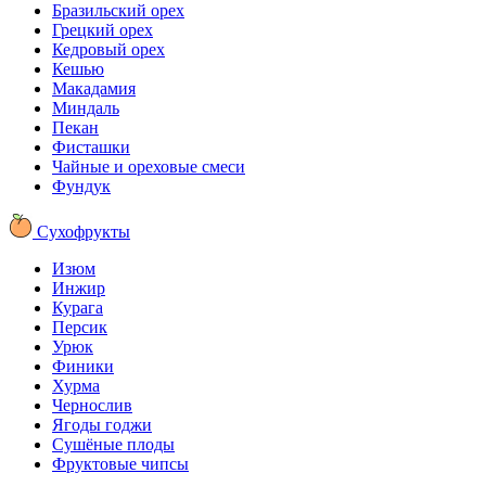
Бразильский орех
Грецкий орех
Кедровый орех
Кешью
Макадамия
Миндаль
Пекан
Фисташки
Чайные и ореховые смеси
Фундук
Сухофрукты
Изюм
Инжир
Курага
Персик
Урюк
Финики
Хурма
Чернослив
Ягоды годжи
Сушёные плоды
Фруктовые чипсы