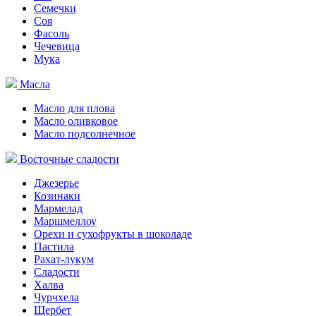
Семечки
Соя
Фасоль
Чечевица
Мука
Масла
Масло для плова
Масло оливковое
Масло подсолнечное
Восточные сладости
Джезерье
Козинаки
Мармелад
Маршмеллоу
Орехи и сухофрукты в шоколаде
Пастила
Рахат-лукум
Сладости
Халва
Чурчхела
Щербет