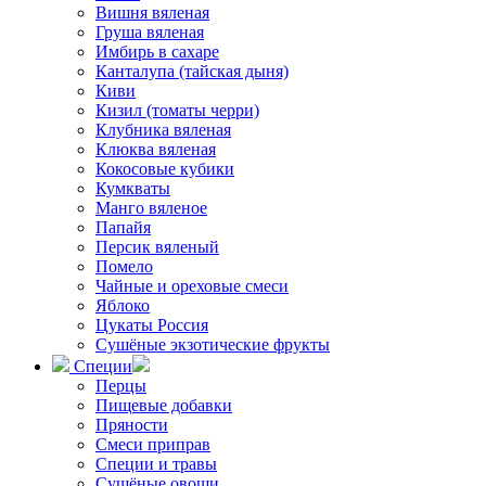
Вишня вяленая
Груша вяленая
Имбирь в сахаре
Канталупа (тайская дыня)
Киви
Кизил (томаты черри)
Клубника вяленая
Клюква вяленая
Кокосовые кубики
Кумкваты
Манго вяленое
Папайя
Персик вяленый
Помело
Чайные и ореховые смеси
Яблоко
Цукаты Россия
Сушёные экзотические фрукты
Специи
Перцы
Пищевые добавки
Пряности
Смеси приправ
Специи и травы
Сушёные овощи