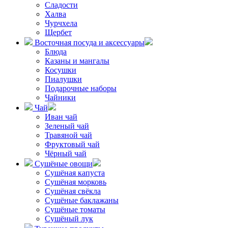
Сладости
Халва
Чурчхела
Щербет
Восточная посуда и аксессуары
Блюда
Казаны и мангалы
Косушки
Пиалушки
Подарочные наборы
Чайники
Чай
Иван чай
Зеленый чай
Травяной чай
Фруктовый чай
Чёрный чай
Сушёные овощи
Сушёная капуста
Сушёная морковь
Сушёная свёкла
Сушёные баклажаны
Сушёные томаты
Сушёный лук