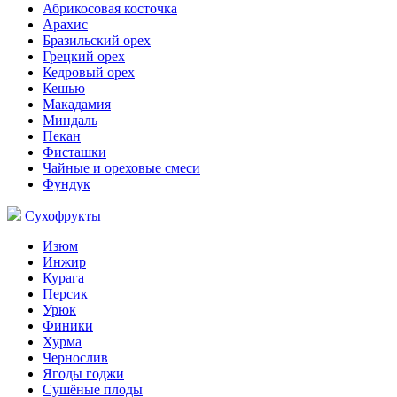
Абрикосовая косточка
Арахис
Бразильский орех
Грецкий орех
Кедровый орех
Кешью
Макадамия
Миндаль
Пекан
Фисташки
Чайные и ореховые смеси
Фундук
Сухофрукты
Изюм
Инжир
Курага
Персик
Урюк
Финики
Хурма
Чернослив
Ягоды годжи
Сушёные плоды