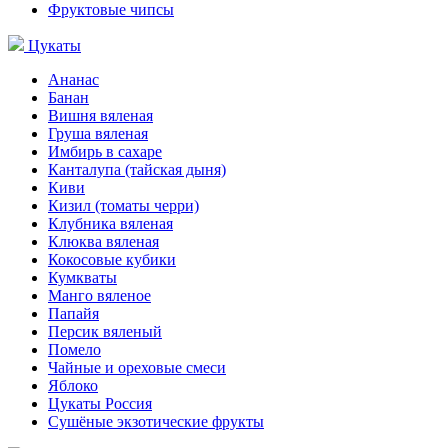
Фруктовые чипсы
Цукаты
Ананас
Банан
Вишня вяленая
Груша вяленая
Имбирь в сахаре
Канталупа (тайская дыня)
Киви
Кизил (томаты черри)
Клубника вяленая
Клюква вяленая
Кокосовые кубики
Кумкваты
Манго вяленое
Папайя
Персик вяленый
Помело
Чайные и ореховые смеси
Яблоко
Цукаты Россия
Сушёные экзотические фрукты