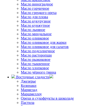
Масло виноградное
Масло горчичное
Масло грецкого ореха
Масло для плова
Масло кукурузное
Масло кунжутное
Масло льняное
Масло миндальное
Масло оливковое
Масло оливковое для жарки
Масло оливковое для салатов
Масло подсолнечное
Масло расторопши
Масло рыжиковое
Масло тыквенное
Масло хлопковое
Масло чёрного тмина
Восточные сладости
Джезерье
Козинаки
Мармелад
Маршмеллоу
Орехи и сухофрукты в шоколаде
Пастила