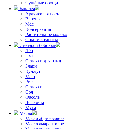
Сушёные овощи
Бакалея
Арахисовая паста
Варенье
Мёд
Консервация
Растительное молоко
Соки и компоты
Семена и бобовые
Лён
Нут
Семечки для птиц
Злаки
Кунжут
Маш
Рис
Семечки
Соя
Фасоль
Чечевица
Мука
Масла
Масло абрикосовое
Масло амарантовое
Масло арахисовое