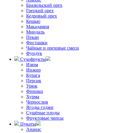
Бразильский орех
Грецкий орех
Кедровый орех
Кешью
Макадамия
Миндаль
Пекан
Фисташки
Чайные и ореховые смеси
Фундук
Сухофрукты
Изюм
Инжир
Курага
Персик
Урюк
Финики
Хурма
Чернослив
Ягоды годжи
Сушёные плоды
Фруктовые чипсы
Цукаты
Ананас