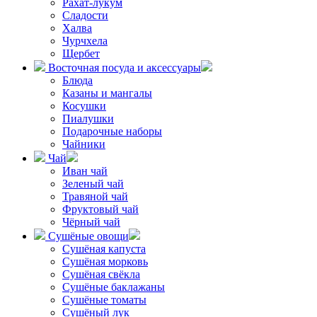
Рахат-лукум
Сладости
Халва
Чурчхела
Щербет
Восточная посуда и аксессуары
Блюда
Казаны и мангалы
Косушки
Пиалушки
Подарочные наборы
Чайники
Чай
Иван чай
Зеленый чай
Травяной чай
Фруктовый чай
Чёрный чай
Сушёные овощи
Сушёная капуста
Сушёная морковь
Сушёная свёкла
Сушёные баклажаны
Сушёные томаты
Сушёный лук