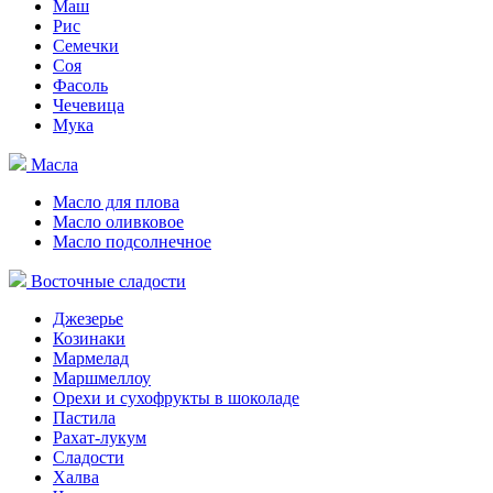
Маш
Рис
Семечки
Соя
Фасоль
Чечевица
Мука
Масла
Масло для плова
Масло оливковое
Масло подсолнечное
Восточные сладости
Джезерье
Козинаки
Мармелад
Маршмеллоу
Орехи и сухофрукты в шоколаде
Пастила
Рахат-лукум
Сладости
Халва