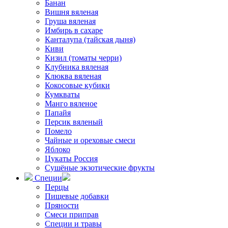
Банан
Вишня вяленая
Груша вяленая
Имбирь в сахаре
Канталупа (тайская дыня)
Киви
Кизил (томаты черри)
Клубника вяленая
Клюква вяленая
Кокосовые кубики
Кумкваты
Манго вяленое
Папайя
Персик вяленый
Помело
Чайные и ореховые смеси
Яблоко
Цукаты Россия
Сушёные экзотические фрукты
Специи
Перцы
Пищевые добавки
Пряности
Смеси приправ
Специи и травы