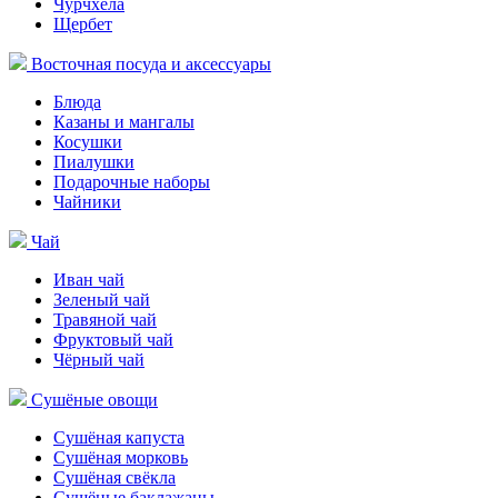
Чурчхела
Щербет
Восточная посуда и аксессуары
Блюда
Казаны и мангалы
Косушки
Пиалушки
Подарочные наборы
Чайники
Чай
Иван чай
Зеленый чай
Травяной чай
Фруктовый чай
Чёрный чай
Сушёные овощи
Сушёная капуста
Сушёная морковь
Сушёная свёкла
Сушёные баклажаны