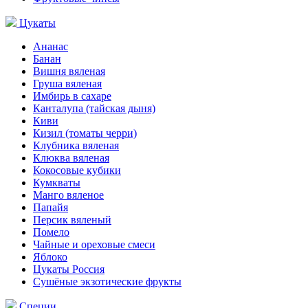
Цукаты
Ананас
Банан
Вишня вяленая
Груша вяленая
Имбирь в сахаре
Канталупа (тайская дыня)
Киви
Кизил (томаты черри)
Клубника вяленая
Клюква вяленая
Кокосовые кубики
Кумкваты
Манго вяленое
Папайя
Персик вяленый
Помело
Чайные и ореховые смеси
Яблоко
Цукаты Россия
Сушёные экзотические фрукты
Специи