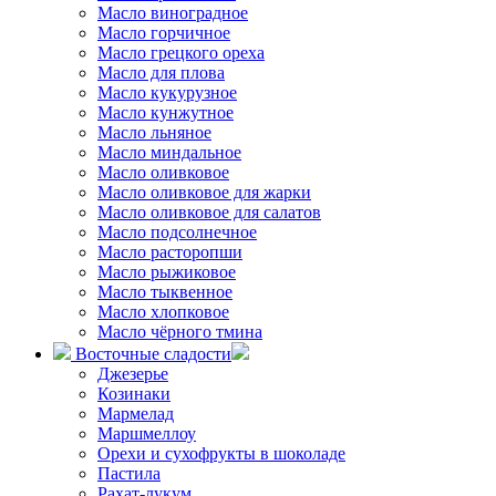
Масло виноградное
Масло горчичное
Масло грецкого ореха
Масло для плова
Масло кукурузное
Масло кунжутное
Масло льняное
Масло миндальное
Масло оливковое
Масло оливковое для жарки
Масло оливковое для салатов
Масло подсолнечное
Масло расторопши
Масло рыжиковое
Масло тыквенное
Масло хлопковое
Масло чёрного тмина
Восточные сладости
Джезерье
Козинаки
Мармелад
Маршмеллоу
Орехи и сухофрукты в шоколаде
Пастила
Рахат-лукум