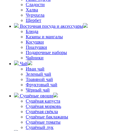
Сладости
Халва
Чурчхела
Щербет
Восточная посуда и аксессуары
Блюда
Казаны и мангалы
Косушки
Пиалушки
Подарочные наборы
Чайники
Чай
Иван чай
Зеленый чай
Травяной чай
Фруктовый чай
Чёрный чай
Сушёные овощи
Сушёная капуста
Сушёная морковь
Сушёная свёкла
Сушёные баклажаны
Сушёные томаты
Сушёный лук