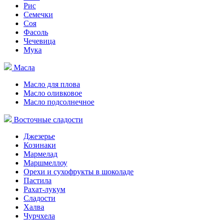
Рис
Семечки
Соя
Фасоль
Чечевица
Мука
Масла
Масло для плова
Масло оливковое
Масло подсолнечное
Восточные сладости
Джезерье
Козинаки
Мармелад
Маршмеллоу
Орехи и сухофрукты в шоколаде
Пастила
Рахат-лукум
Сладости
Халва
Чурчхела