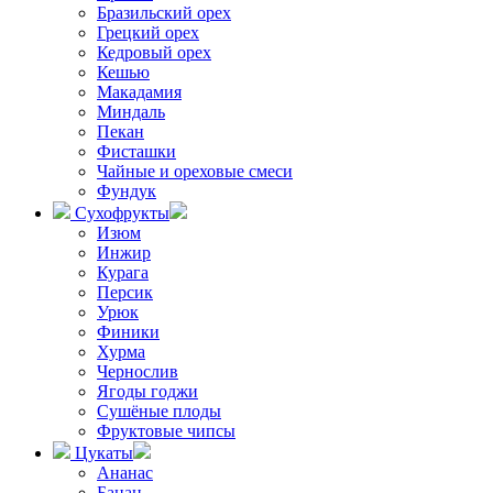
Бразильский орех
Грецкий орех
Кедровый орех
Кешью
Макадамия
Миндаль
Пекан
Фисташки
Чайные и ореховые смеси
Фундук
Сухофрукты
Изюм
Инжир
Курага
Персик
Урюк
Финики
Хурма
Чернослив
Ягоды годжи
Сушёные плоды
Фруктовые чипсы
Цукаты
Ананас
Банан