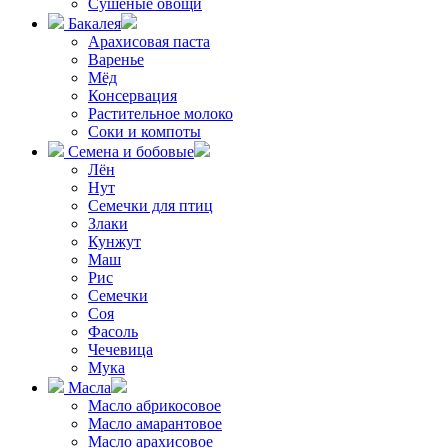
Сушёные овощи
Бакалея
Арахисовая паста
Варенье
Мёд
Консервация
Растительное молоко
Соки и компоты
Семена и бобовые
Лён
Нут
Семечки для птиц
Злаки
Кунжут
Маш
Рис
Семечки
Соя
Фасоль
Чечевица
Мука
Масла
Масло абрикосовое
Масло амарантовое
Масло арахисовое