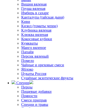
Вишня вяленая
Груша вяленая
Имбирь в сахаре
Канталупа (тайская дыня)
Киви
Кизил (томаты черри)
Клубника вяленая
Клюква вяленая
Кокосовые кубики
Кумкваты
Манго вяленое
Папайя
Персик вяленый
Помело
Чайные и ореховые смеси
Яблоко
Цукаты Россия
Сушёные экзотические фрукты
Специи
Перцы
Пищевые добавки
Пряности
Смеси приправ
Специи и травы