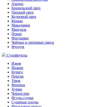
Арахис
Бразильский орех
Грецкий орех
Кедровый орех
Кешью
Макадамия
Миндаль
Пекан
Фисташки
Чайные и ореховые смеси
Фундук
Сухофрукты
Изюм
Инжир
Курага
Персик
Урюк
Финики
Хурма
Чернослив
Ягоды годжи
Сушёные плоды
Фруктовые чипсы