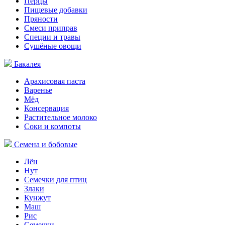
Перцы
Пищевые добавки
Пряности
Смеси приправ
Специи и травы
Сушёные овощи
Бакалея
Арахисовая паста
Варенье
Мёд
Консервация
Растительное молоко
Соки и компоты
Семена и бобовые
Лён
Нут
Семечки для птиц
Злаки
Кунжут
Маш
Рис
Семечки