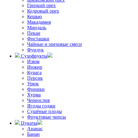
Грецкий орех
Кедровый орех
Кешью
Макадамия
Миндаль
Пекан
Фисташки
Чайные и ореховые смеси
Фундук
Сухофрукты
Изюм
Инжир
Курага
Персик
Урюк
Финики
Хурма
Чернослив
Ягоды годжи
Сушёные плоды
Фруктовые чипсы
Цукаты
Ананас
Банан