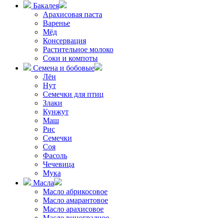
Бакалея
Арахисовая паста
Варенье
Мёд
Консервация
Растительное молоко
Соки и компоты
Семена и бобовые
Лён
Нут
Семечки для птиц
Злаки
Кунжут
Маш
Рис
Семечки
Соя
Фасоль
Чечевица
Мука
Масла
Масло абрикосовое
Масло амарантовое
Масло арахисовое
Масло виноградное