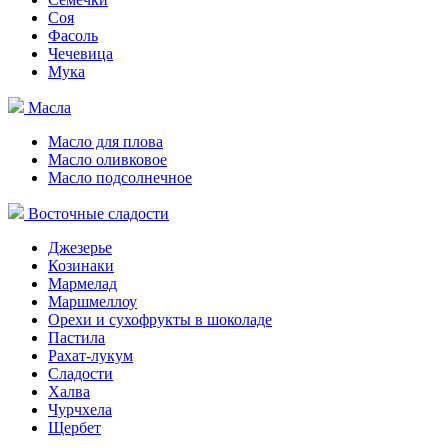
Соя
Фасоль
Чечевица
Мука
Масла
Масло для плова
Масло оливковое
Масло подсолнечное
Восточные сладости
Джезерье
Козинаки
Мармелад
Маршмеллоу
Орехи и сухофрукты в шоколаде
Пастила
Рахат-лукум
Сладости
Халва
Чурчхела
Щербет