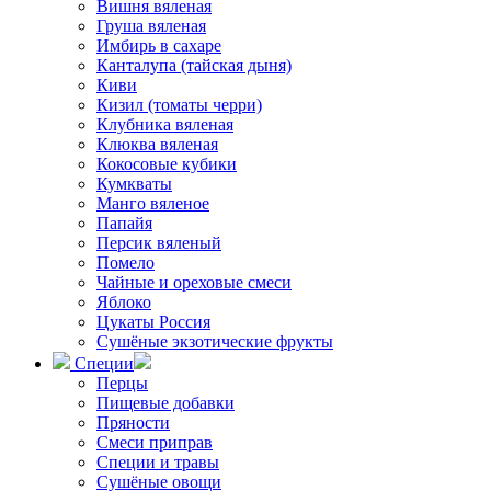
Вишня вяленая
Груша вяленая
Имбирь в сахаре
Канталупа (тайская дыня)
Киви
Кизил (томаты черри)
Клубника вяленая
Клюква вяленая
Кокосовые кубики
Кумкваты
Манго вяленое
Папайя
Персик вяленый
Помело
Чайные и ореховые смеси
Яблоко
Цукаты Россия
Сушёные экзотические фрукты
Специи
Перцы
Пищевые добавки
Пряности
Смеси приправ
Специи и травы
Сушёные овощи