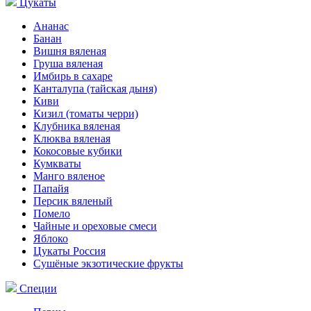
Цукаты
Ананас
Банан
Вишня вяленая
Груша вяленая
Имбирь в сахаре
Канталупа (тайская дыня)
Киви
Кизил (томаты черри)
Клубника вяленая
Клюква вяленая
Кокосовые кубики
Кумкваты
Манго вяленое
Папайя
Персик вяленый
Помело
Чайные и ореховые смеси
Яблоко
Цукаты Россия
Сушёные экзотические фрукты
Специи