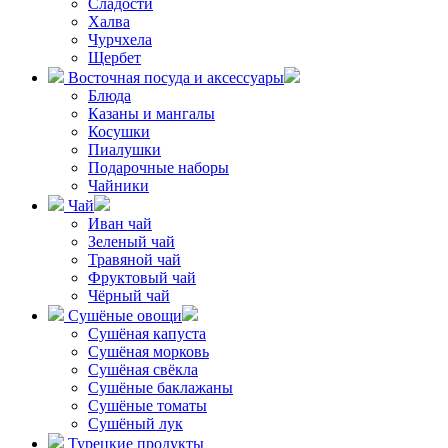
Сладости
Халва
Чурчхела
Щербет
Восточная посуда и аксессуары
Блюда
Казаны и мангалы
Косушки
Пиалушки
Подарочные наборы
Чайники
Чай
Иван чай
Зеленый чай
Травяной чай
Фруктовый чай
Чёрный чай
Сушёные овощи
Сушёная капуста
Сушёная морковь
Сушёная свёкла
Сушёные баклажаны
Сушёные томаты
Сушёный лук
Турецкие продукты