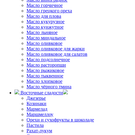
Масло горчичное
Масло грецкого ореха
Масло для плова
Масло кукурузное
Масло кунжутное
Масло льняное
Масло миндальное
Масло оливковое
Масло оливковое для жарки
Масло оливковое для салатов
Масло подсолнечное
Масло расторопши
Масло рыжиковое
Масло тыквенное
Масло хлопковое
Масло чёрного тмина
Восточные сладости
Джезерье
Козинаки
Мармелад
Маршмеллоу
Орехи и сухофрукты в шоколаде
Пастила
Рахат-лукум