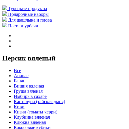
Турецкие продукты
Подарочные наборы
Для шашлыка и плова
Паста и урбечи
Персик вяленый
Все
Ананас
Банан
Вишня вяленая
Груша вяленая
Имбирь в сахаре
Канталупа (тайская дыня)
Киви
Кизил (томаты черри)
Клубника вяленая
Клюква вяленая
Кокосовые кубики