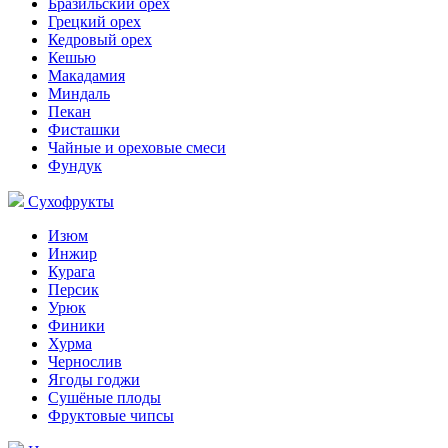
Бразильский орех
Грецкий орех
Кедровый орех
Кешью
Макадамия
Миндаль
Пекан
Фисташки
Чайные и ореховые смеси
Фундук
Сухофрукты
Изюм
Инжир
Курага
Персик
Урюк
Финики
Хурма
Чернослив
Ягоды годжи
Сушёные плоды
Фруктовые чипсы