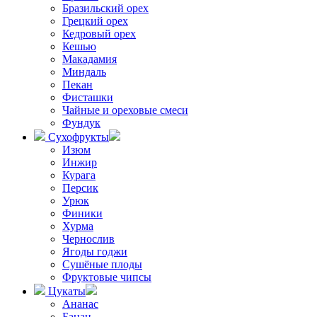
Бразильский орех
Грецкий орех
Кедровый орех
Кешью
Макадамия
Миндаль
Пекан
Фисташки
Чайные и ореховые смеси
Фундук
Сухофрукты
Изюм
Инжир
Курага
Персик
Урюк
Финики
Хурма
Чернослив
Ягоды годжи
Сушёные плоды
Фруктовые чипсы
Цукаты
Ананас
Банан