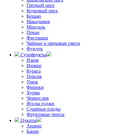
Грецкий орех
Кедровый орех
Кешью
Макадамия
Миндаль
Пекан
Фисташки
Чайные и ореховые смеси
Фундук
Сухофрукты
Изюм
Инжир
Курага
Персик
Урюк
Финики
Хурма
Чернослив
Ягоды годжи
Сушёные плоды
Фруктовые чипсы
Цукаты
Ананас
Банан