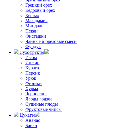
Грецкий орех
Кедровый орех
Кешью
Макадамия
Миндаль
Пекан
Фисташки
Чайные и ореховые смеси
Фундук
Сухофрукты
Изюм
Инжир
Курага
Персик
Урюк
Финики
Хурма
Чернослив
Ягоды годжи
Сушёные плоды
Фруктовые чипсы
Цукаты
Ананас
Банан