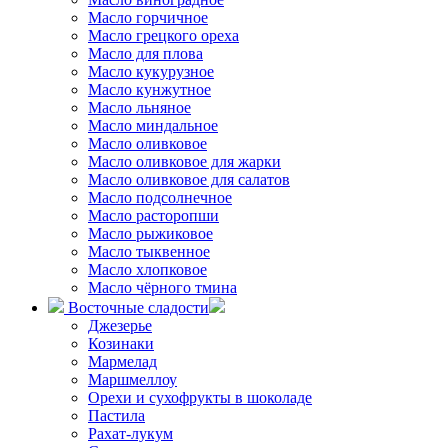
Масло горчичное
Масло грецкого ореха
Масло для плова
Масло кукурузное
Масло кунжутное
Масло льняное
Масло миндальное
Масло оливковое
Масло оливковое для жарки
Масло оливковое для салатов
Масло подсолнечное
Масло расторопши
Масло рыжиковое
Масло тыквенное
Масло хлопковое
Масло чёрного тмина
Восточные сладости
Джезерье
Козинаки
Мармелад
Маршмеллоу
Орехи и сухофрукты в шоколаде
Пастила
Рахат-лукум