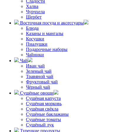
Сладости
Халва
Чурчхела
Щербет
Восточная посуда и аксессуары
Блюда
Казаны и мангалы
Косушки
Пиалушки
Подарочные наборы
Чайники
Чай
Иван чай
Зеленый чай
Травяной чай
Фруктовый чай
Чёрный чай
Сушёные овощи
Сушёная капуста
Сушёная морковь
Сушёная свёкла
Сушёные баклажаны
Сушёные томаты
Сушёный лук
Турецкие продукты