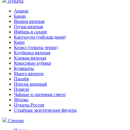
Цукаты
Ананас
Банан
Вишня вяленая
Груша вяленая
Имбирь в сахаре
Канталупа (тайская дыня)
Киви
Кизил (томаты черри)
Клубника вяленая
Клюква вяленая
Кокосовые кубики
Кумкваты
Манго вяленое
Папайя
Персик вяленый
Помело
Чайные и ореховые смеси
Яблоко
Цукаты Россия
Сушёные экзотические фрукты
Специи