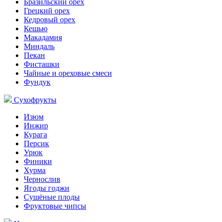
Бразильский орех
Грецкий орех
Кедровый орех
Кешью
Макадамия
Миндаль
Пекан
Фисташки
Чайные и ореховые смеси
Фундук
Сухофрукты
Изюм
Инжир
Курага
Персик
Урюк
Финики
Хурма
Чернослив
Ягоды годжи
Сушёные плоды
Фруктовые чипсы