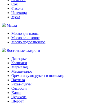
Соя
Фасоль
Чечевица
Мука
Масла
Масло для плова
Масло оливковое
Масло подсолнечное
Восточные сладости
Джезерье
Козинаки
Мармелад
Маршмеллоу
Орехи и сухофрукты в шоколаде
Пастила
Рахат-лукум
Сладости
Халва
Чурчхела
Щербет