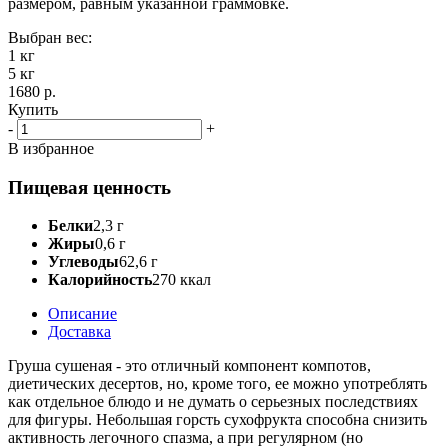
размером, равным указанной граммовке.
Выбран вес:
1 кг
5 кг
1680 р.
Купить
-
+
В избранное
Пищевая ценность
Белки
2,3 г
Жиры
0,6 г
Углеводы
62,6 г
Калорийность
270 ккал
Описание
Доставка
Груша сушеная - это отличный компонент компотов,
диетических десертов, но, кроме того, ее можно употреблять
как отдельное блюдо и не думать о серьезных последствиях
для фигуры. Небольшая горсть сухофрукта способна снизить
активность легочного спазма, а при регулярном (но