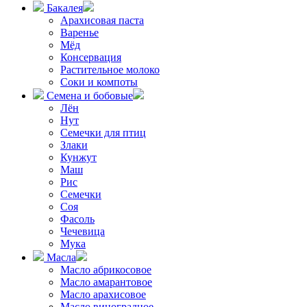
Бакалея
Арахисовая паста
Варенье
Мёд
Консервация
Растительное молоко
Соки и компоты
Семена и бобовые
Лён
Нут
Семечки для птиц
Злаки
Кунжут
Маш
Рис
Семечки
Соя
Фасоль
Чечевица
Мука
Масла
Масло абрикосовое
Масло амарантовое
Масло арахисовое
Масло виноградное