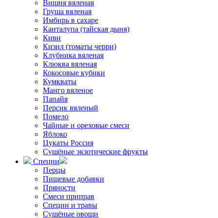
Вишня вяленая
Груша вяленая
Имбирь в сахаре
Канталупа (тайская дыня)
Киви
Кизил (томаты черри)
Клубника вяленая
Клюква вяленая
Кокосовые кубики
Кумкваты
Манго вяленое
Папайя
Персик вяленый
Помело
Чайные и ореховые смеси
Яблоко
Цукаты Россия
Сушёные экзотические фрукты
Специи
Перцы
Пищевые добавки
Пряности
Смеси приправ
Специи и травы
Сушёные овощи