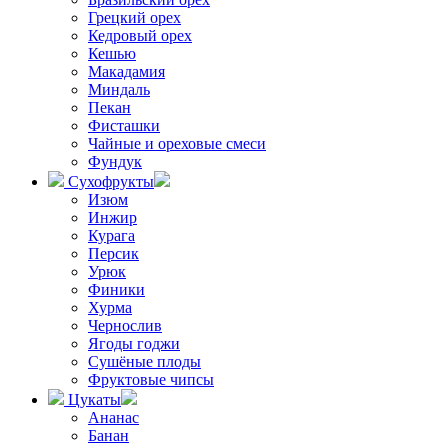
Грецкий орех
Кедровый орех
Кешью
Макадамия
Миндаль
Пекан
Фисташки
Чайные и ореховые смеси
Фундук
Сухофрукты
Изюм
Инжир
Курага
Персик
Урюк
Финики
Хурма
Чернослив
Ягоды годжи
Сушёные плоды
Фруктовые чипсы
Цукаты
Ананас
Банан