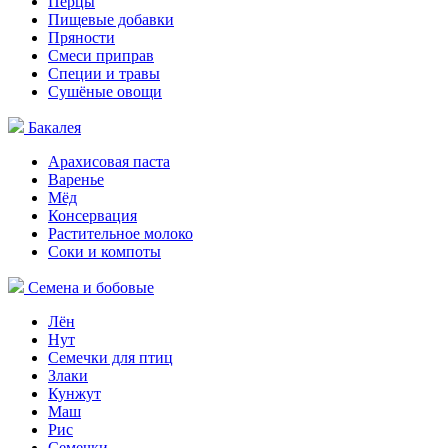
Перцы
Пищевые добавки
Пряности
Смеси приправ
Специи и травы
Сушёные овощи
Бакалея
Арахисовая паста
Варенье
Мёд
Консервация
Растительное молоко
Соки и компоты
Семена и бобовые
Лён
Нут
Семечки для птиц
Злаки
Кунжут
Маш
Рис
Семечки