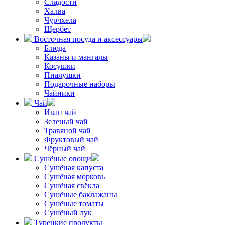
Сладости
Халва
Чурчхела
Щербет
Восточная посуда и аксессуары
Блюда
Казаны и мангалы
Косушки
Пиалушки
Подарочные наборы
Чайники
Чай
Иван чай
Зеленый чай
Травяной чай
Фруктовый чай
Чёрный чай
Сушёные овощи
Сушёная капуста
Сушёная морковь
Сушёная свёкла
Сушёные баклажаны
Сушёные томаты
Сушёный лук
Турецкие продукты