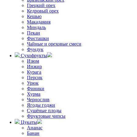
Грецкий орех
Кедровый орех
Кешью
Макадамия
Миндаль
Пекан
Фисташки
Чайные и ореховые смеси
Фундук
Сухофрукты
Изюм
Инжир
Курага
Персик
Урюк
Финики
Хурма
Чернослив
Ягоды годжи
Сушёные плоды
Фруктовые чипсы
Цукаты
Ананас
Банан