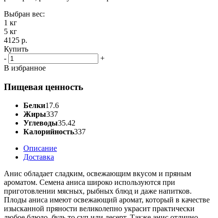
Выбран вес:
1 кг
5 кг
4125 р.
Купить
-
+
В избранное
Пищевая ценность
Белки
17.6
Жиры
337
Углеводы
35.42
Калорийность
337
Описание
Доставка
Анис обладает сладким, освежающим вкусом и пряным
ароматом. Семена аниса широко используются при
приготовлении мясных, рыбных блюд и даже напитков.
Плоды аниса имеют освежающий аромат, который в качестве
изысканной пряности великолепно украсит практически
любое блюдо, будь то суп или десерт. Также анис отлично