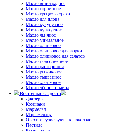
Масло виноградное
Масло горчичное
Масло грецкого ореха
Масло для плова
Масло кукурузное
Масло кунжутное
Масло льняное
Масло миндальное
Масло оливковое
Масло оливковое для жарки
Масло оливковое для салатов
Масло подсолнечное
Масло расторопши
Масло рыжиковое
Масло тыквенное
Масло хлопковое
Масло чёрного тмина
Восточные сладости
Джезерье
Козинаки
Мармелад
Маршмеллоу
Орехи и сухофрукты в шоколаде
Пастила
Рахат-лукум