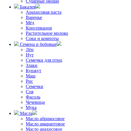
Сушёные овощи
Бакалея
Арахисовая паста
Варенье
Мёд
Консервация
Растительное молоко
Соки и компоты
Семена и бобовые
Лён
Нут
Семечки для птиц
Злаки
Кунжут
Маш
Рис
Семечки
Соя
Фасоль
Чечевица
Мука
Масла
Масло абрикосовое
Масло амарантовое
Масло арахисовое