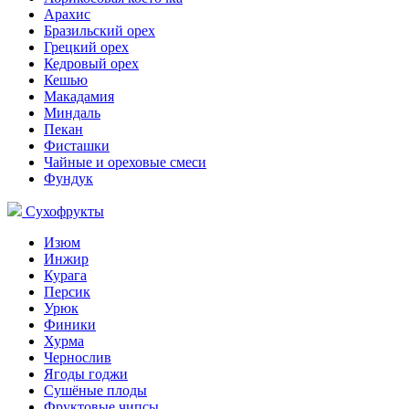
Арахис
Бразильский орех
Грецкий орех
Кедровый орех
Кешью
Макадамия
Миндаль
Пекан
Фисташки
Чайные и ореховые смеси
Фундук
Сухофрукты
Изюм
Инжир
Курага
Персик
Урюк
Финики
Хурма
Чернослив
Ягоды годжи
Сушёные плоды
Фруктовые чипсы