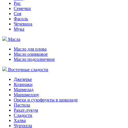
Рис
Семечки
Соя
Фасоль
Чечевица
Мука
Масла
Масло для плова
Масло оливковое
Масло подсолнечное
Восточные сладости
Джезерье
Козинаки
Мармелад
Маршмеллоу
Орехи и сухофрукты в шоколаде
Пастила
Рахат-лукум
Сладости
Халва
Чурчхела