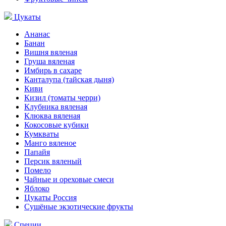
Цукаты
Ананас
Банан
Вишня вяленая
Груша вяленая
Имбирь в сахаре
Канталупа (тайская дыня)
Киви
Кизил (томаты черри)
Клубника вяленая
Клюква вяленая
Кокосовые кубики
Кумкваты
Манго вяленое
Папайя
Персик вяленый
Помело
Чайные и ореховые смеси
Яблоко
Цукаты Россия
Сушёные экзотические фрукты
Специи