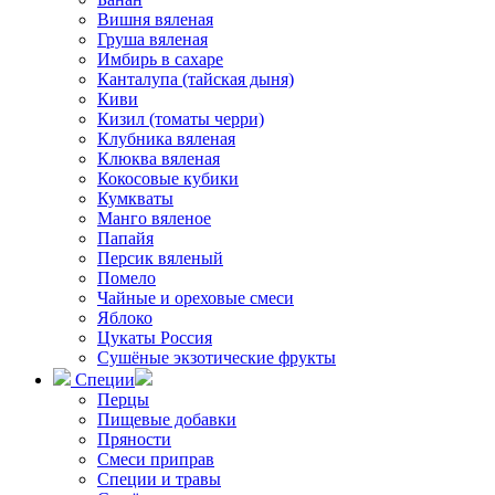
Вишня вяленая
Груша вяленая
Имбирь в сахаре
Канталупа (тайская дыня)
Киви
Кизил (томаты черри)
Клубника вяленая
Клюква вяленая
Кокосовые кубики
Кумкваты
Манго вяленое
Папайя
Персик вяленый
Помело
Чайные и ореховые смеси
Яблоко
Цукаты Россия
Сушёные экзотические фрукты
Специи
Перцы
Пищевые добавки
Пряности
Смеси приправ
Специи и травы