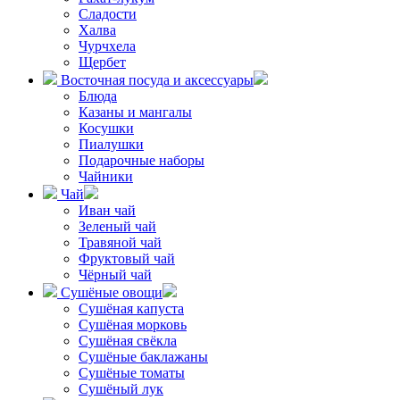
Сладости
Халва
Чурчхела
Щербет
Восточная посуда и аксессуары
Блюда
Казаны и мангалы
Косушки
Пиалушки
Подарочные наборы
Чайники
Чай
Иван чай
Зеленый чай
Травяной чай
Фруктовый чай
Чёрный чай
Сушёные овощи
Сушёная капуста
Сушёная морковь
Сушёная свёкла
Сушёные баклажаны
Сушёные томаты
Сушёный лук