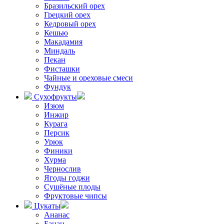
Бразильский орех
Грецкий орех
Кедровый орех
Кешью
Макадамия
Миндаль
Пекан
Фисташки
Чайные и ореховые смеси
Фундук
Сухофрукты
Изюм
Инжир
Курага
Персик
Урюк
Финики
Хурма
Чернослив
Ягоды годжи
Сушёные плоды
Фруктовые чипсы
Цукаты
Ананас
Банан