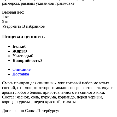
размером, равным указанной граммовке.
Выбран вес:
1 кг
5 кг
Уведомить
В избранное
Пищевая ценность
Белки
0
Жиры
0
Углеводы
0
Калорийность
0
Описание
Доставка
Смесь приправ для свинины -
уже готовый набор молотых
специй, с помощью которого можно совершенствовать вкус и
аромат любого блюда, приготовленного из свиного мяса.
Состав: чеснок, соль, куркума, кориандр, перец чёрный,
корица, куркума, перец красный, томаты.
Доставка по Санкт-Петербургу: