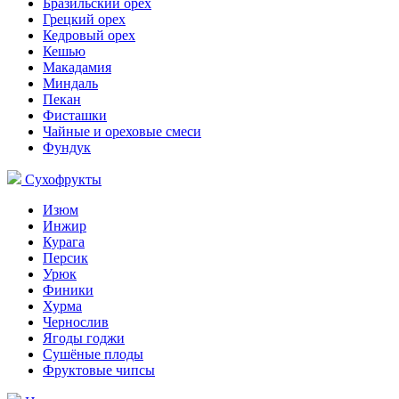
Бразильский орех
Грецкий орех
Кедровый орех
Кешью
Макадамия
Миндаль
Пекан
Фисташки
Чайные и ореховые смеси
Фундук
Сухофрукты
Изюм
Инжир
Курага
Персик
Урюк
Финики
Хурма
Чернослив
Ягоды годжи
Сушёные плоды
Фруктовые чипсы