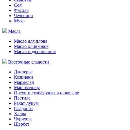
Соя
Фасоль
Чечевица
Мука
Масла
Масло для плова
Масло оливковое
Масло подсолнечное
Восточные сладости
Джезерье
Козинаки
Мармелад
Маршмеллоу
Орехи и сухофрукты в шоколаде
Пастила
Рахат-лукум
Сладости
Халва
Чурчхела
Щербет