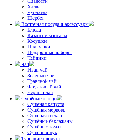
Сладости
Халва
Чурчхела
Щербет
Восточная посуда и аксессуары
Блюда
Казаны и мангалы
Косушки
Пиалушки
Подарочные наборы
Чайники
Чай
Иван чай
Зеленый чай
Травяной чай
Фруктовый чай
Чёрный чай
Сушёные овощи
Сушёная капуста
Сушёная морковь
Сушёная свёкла
Сушёные баклажаны
Сушёные томаты
Сушёный лук
Турецкие продукты