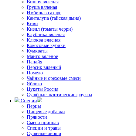
Вишня вяленая
Груша вяленая
Имбирь в сахаре
Канталупа (тайская дыня)
Киви
Кизил (томаты черри)
Клубника вяленая
Клюква вяленая
Кокосовые кубики
Кумкваты
Манго вяленое
Папайя
Персик вяленый
Помело
Чайные и ореховые смеси
Яблоко
Цукаты Россия
Сушёные экзотические фрукты
Специи
Перцы
Пищевые добавки
Пряности
Смеси приправ
Специи и травы
Сушёные овощи