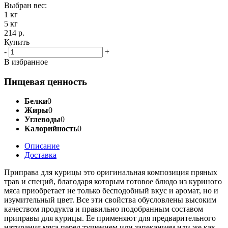
Выбран вес:
1 кг
5 кг
214 р.
Купить
-
+
В избранное
Пищевая ценность
Белки
0
Жиры
0
Углеводы
0
Калорийность
0
Описание
Доставка
Приправа для курицы это оригинальная композиция пряных
трав и специй, благодаря которым готовое блюдо из куриного
мяса приобретает не только бесподобный вкус и аромат, но и
изумительный цвет. Все эти свойства обусловлены высоким
качеством продукта и правильно подобранным составом
приправы для курицы. Ее применяют для предварительного
натирания мяса перед тушением или запеканием или же как