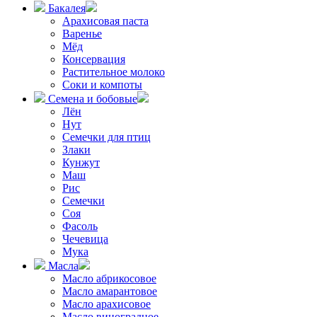
Бакалея
Арахисовая паста
Варенье
Мёд
Консервация
Растительное молоко
Соки и компоты
Семена и бобовые
Лён
Нут
Семечки для птиц
Злаки
Кунжут
Маш
Рис
Семечки
Соя
Фасоль
Чечевица
Мука
Масла
Масло абрикосовое
Масло амарантовое
Масло арахисовое
Масло виноградное