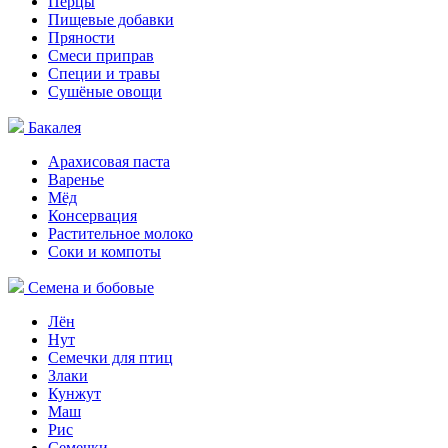
Перцы
Пищевые добавки
Пряности
Смеси приправ
Специи и травы
Сушёные овощи
Бакалея
Арахисовая паста
Варенье
Мёд
Консервация
Растительное молоко
Соки и компоты
Семена и бобовые
Лён
Нут
Семечки для птиц
Злаки
Кунжут
Маш
Рис
Семечки