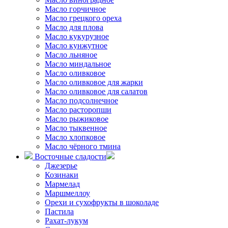
Масло горчичное
Масло грецкого ореха
Масло для плова
Масло кукурузное
Масло кунжутное
Масло льняное
Масло миндальное
Масло оливковое
Масло оливковое для жарки
Масло оливковое для салатов
Масло подсолнечное
Масло расторопши
Масло рыжиковое
Масло тыквенное
Масло хлопковое
Масло чёрного тмина
Восточные сладости
Джезерье
Козинаки
Мармелад
Маршмеллоу
Орехи и сухофрукты в шоколаде
Пастила
Рахат-лукум