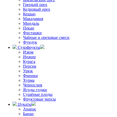
Грецкий орех
Кедровый орех
Кешью
Макадамия
Миндаль
Пекан
Фисташки
Чайные и ореховые смеси
Фундук
Сухофрукты
Изюм
Инжир
Курага
Персик
Урюк
Финики
Хурма
Чернослив
Ягоды годжи
Сушёные плоды
Фруктовые чипсы
Цукаты
Ананас
Банан