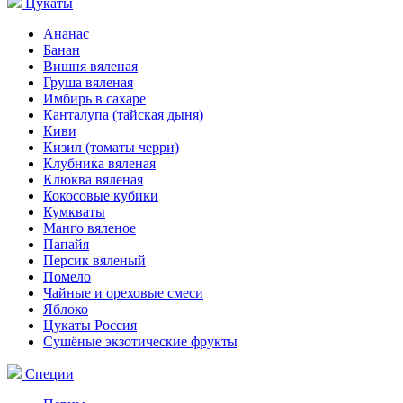
Цукаты
Ананас
Банан
Вишня вяленая
Груша вяленая
Имбирь в сахаре
Канталупа (тайская дыня)
Киви
Кизил (томаты черри)
Клубника вяленая
Клюква вяленая
Кокосовые кубики
Кумкваты
Манго вяленое
Папайя
Персик вяленый
Помело
Чайные и ореховые смеси
Яблоко
Цукаты Россия
Сушёные экзотические фрукты
Специи