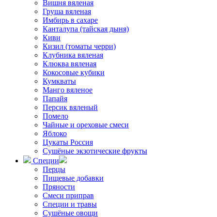
Вишня вяленая
Груша вяленая
Имбирь в сахаре
Канталупа (тайская дыня)
Киви
Кизил (томаты черри)
Клубника вяленая
Клюква вяленая
Кокосовые кубики
Кумкваты
Манго вяленое
Папайя
Персик вяленый
Помело
Чайные и ореховые смеси
Яблоко
Цукаты Россия
Сушёные экзотические фрукты
Специи
Перцы
Пищевые добавки
Пряности
Смеси приправ
Специи и травы
Сушёные овощи