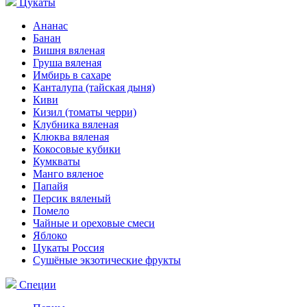
Цукаты
Ананас
Банан
Вишня вяленая
Груша вяленая
Имбирь в сахаре
Канталупа (тайская дыня)
Киви
Кизил (томаты черри)
Клубника вяленая
Клюква вяленая
Кокосовые кубики
Кумкваты
Манго вяленое
Папайя
Персик вяленый
Помело
Чайные и ореховые смеси
Яблоко
Цукаты Россия
Сушёные экзотические фрукты
Специи