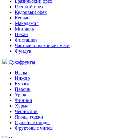
Бразильский орех
Грецкий орех
Кедровый орех
Кешью
Макадамия
Миндаль
Пекан
Фисташки
Чайные и ореховые смеси
Фундук
Сухофрукты
Изюм
Инжир
Курага
Персик
Урюк
Финики
Хурма
Чернослив
Ягоды годжи
Сушёные плоды
Фруктовые чипсы