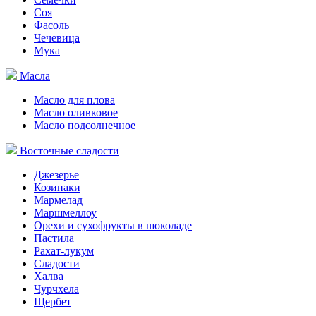
Соя
Фасоль
Чечевица
Мука
Масла
Масло для плова
Масло оливковое
Масло подсолнечное
Восточные сладости
Джезерье
Козинаки
Мармелад
Маршмеллоу
Орехи и сухофрукты в шоколаде
Пастила
Рахат-лукум
Сладости
Халва
Чурчхела
Щербет