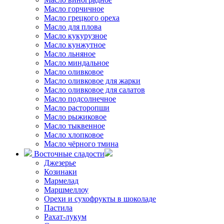
Масло горчичное
Масло грецкого ореха
Масло для плова
Масло кукурузное
Масло кунжутное
Масло льняное
Масло миндальное
Масло оливковое
Масло оливковое для жарки
Масло оливковое для салатов
Масло подсолнечное
Масло расторопши
Масло рыжиковое
Масло тыквенное
Масло хлопковое
Масло чёрного тмина
Восточные сладости
Джезерье
Козинаки
Мармелад
Маршмеллоу
Орехи и сухофрукты в шоколаде
Пастила
Рахат-лукум