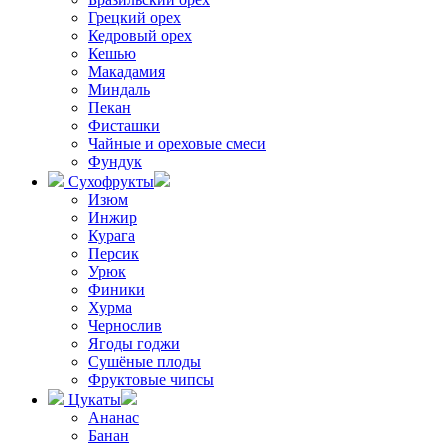
Грецкий орех
Кедровый орех
Кешью
Макадамия
Миндаль
Пекан
Фисташки
Чайные и ореховые смеси
Фундук
Сухофрукты
Изюм
Инжир
Курага
Персик
Урюк
Финики
Хурма
Чернослив
Ягоды годжи
Сушёные плоды
Фруктовые чипсы
Цукаты
Ананас
Банан