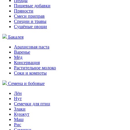
Перцы
Пищевые добавки
Пряности
Смеси приправ
Специи и травы
Сушёные овощи
Бакалея
Арахисовая паста
Варенье
Мёд
Консервация
Растительное молоко
Соки и компоты
Семена и бобовые
Лён
Нут
Семечки для птиц
Злаки
Кунжут
Маш
Рис
Семечки