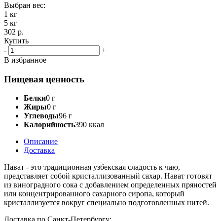
Выбран вес:
1 кг
5 кг
302 р.
Купить
-
+
В избранное
Пищевая ценность
Белки
0 г
Жиры
0 г
Углеводы
96 г
Калорийность
390 ккал
Описание
Доставка
Нават
- это традиционная узбекская сладость к чаю,
представляет собой кристаллизованный сахар. Нават готовят
из виноградного сока с добавлением определенных пряностей
или концентрированного сахарного сиропа, который
кристаллизуется вокруг специально подготовленных нитей.
Доставка по Санкт-Петербургу: