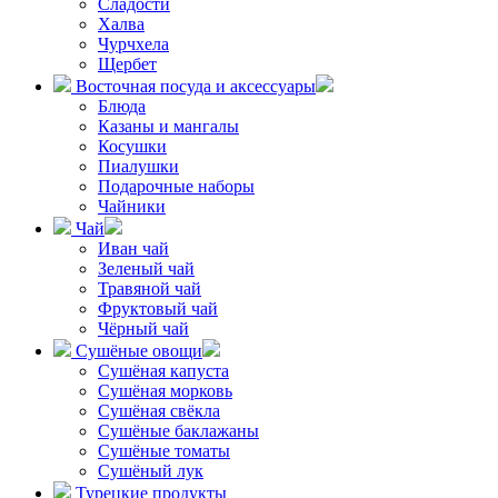
Сладости
Халва
Чурчхела
Щербет
Восточная посуда и аксессуары
Блюда
Казаны и мангалы
Косушки
Пиалушки
Подарочные наборы
Чайники
Чай
Иван чай
Зеленый чай
Травяной чай
Фруктовый чай
Чёрный чай
Сушёные овощи
Сушёная капуста
Сушёная морковь
Сушёная свёкла
Сушёные баклажаны
Сушёные томаты
Сушёный лук
Турецкие продукты