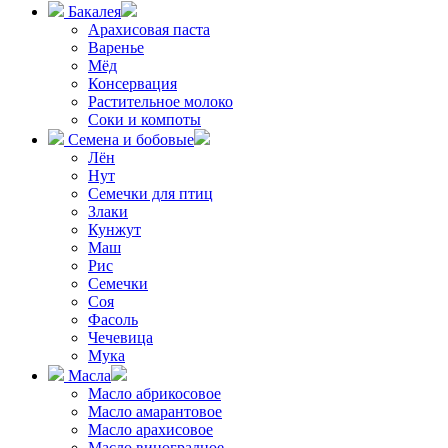
Бакалея
Арахисовая паста
Варенье
Мёд
Консервация
Растительное молоко
Соки и компоты
Семена и бобовые
Лён
Нут
Семечки для птиц
Злаки
Кунжут
Маш
Рис
Семечки
Соя
Фасоль
Чечевица
Мука
Масла
Масло абрикосовое
Масло амарантовое
Масло арахисовое
Масло виноградное