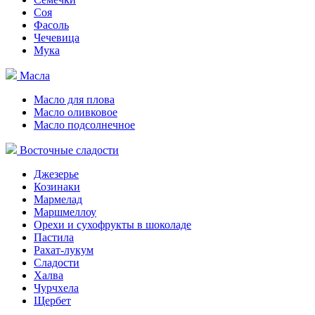
Соя
Фасоль
Чечевица
Мука
Масла
Масло для плова
Масло оливковое
Масло подсолнечное
Восточные сладости
Джезерье
Козинаки
Мармелад
Маршмеллоу
Орехи и сухофрукты в шоколаде
Пастила
Рахат-лукум
Сладости
Халва
Чурчхела
Щербет