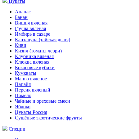
Цукаты
Ананас
Банан
Вишня вяленая
Груша вяленая
Имбирь в сахаре
Канталупа (тайская дыня)
Киви
Кизил (томаты черри)
Клубника вяленая
Клюква вяленая
Кокосовые кубики
Кумкваты
Манго вяленое
Папайя
Персик вяленый
Помело
Чайные и ореховые смеси
Яблоко
Цукаты Россия
Сушёные экзотические фрукты
Специи