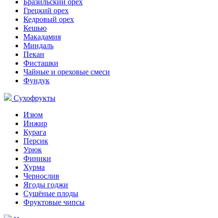
Бразильский орех
Грецкий орех
Кедровый орех
Кешью
Макадамия
Миндаль
Пекан
Фисташки
Чайные и ореховые смеси
Фундук
Сухофрукты
Изюм
Инжир
Курага
Персик
Урюк
Финики
Хурма
Чернослив
Ягоды годжи
Сушёные плоды
Фруктовые чипсы