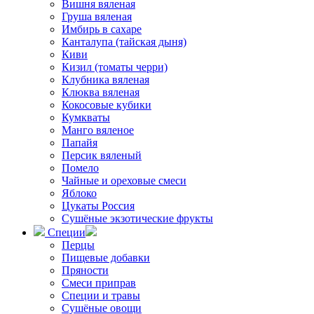
Вишня вяленая
Груша вяленая
Имбирь в сахаре
Канталупа (тайская дыня)
Киви
Кизил (томаты черри)
Клубника вяленая
Клюква вяленая
Кокосовые кубики
Кумкваты
Манго вяленое
Папайя
Персик вяленый
Помело
Чайные и ореховые смеси
Яблоко
Цукаты Россия
Сушёные экзотические фрукты
Специи
Перцы
Пищевые добавки
Пряности
Смеси приправ
Специи и травы
Сушёные овощи