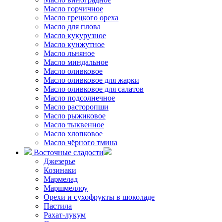
Масло горчичное
Масло грецкого ореха
Масло для плова
Масло кукурузное
Масло кунжутное
Масло льняное
Масло миндальное
Масло оливковое
Масло оливковое для жарки
Масло оливковое для салатов
Масло подсолнечное
Масло расторопши
Масло рыжиковое
Масло тыквенное
Масло хлопковое
Масло чёрного тмина
Восточные сладости
Джезерье
Козинаки
Мармелад
Маршмеллоу
Орехи и сухофрукты в шоколаде
Пастила
Рахат-лукум