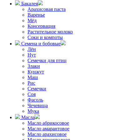
Бакалея
Арахисовая паста
Варенье
Мёд
Консервация
Растительное молоко
Соки и компоты
Семена и бобовые
Лён
Нут
Семечки для птиц
Злаки
Кунжут
Маш
Рис
Семечки
Соя
Фасоль
Чечевица
Мука
Масла
Масло абрикосовое
Масло амарантовое
Масло арахисовое
Масло виноградное