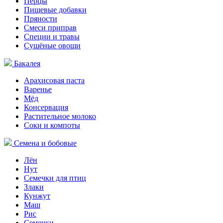
Перцы
Пищевые добавки
Пряности
Смеси приправ
Специи и травы
Сушёные овощи
Бакалея
Арахисовая паста
Варенье
Мёд
Консервация
Растительное молоко
Соки и компоты
Семена и бобовые
Лён
Нут
Семечки для птиц
Злаки
Кунжут
Маш
Рис
Семечки