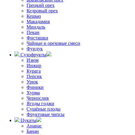
Грецкий орех
Кедровый орех
Кешью
Макадамия
Миндаль
Пекан
Фисташки
Чайные и ореховые смеси
Фундук
Сухофрукты
Изюм
Инжир
Курага
Персик
Урюк
Финики
Хурма
Чернослив
Ягоды годжи
Сушёные плоды
Фруктовые чипсы
Цукаты
Ананас
Банан