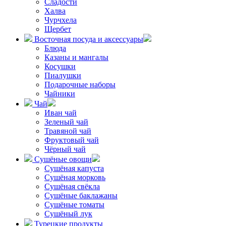
Сладости
Халва
Чурчхела
Щербет
Восточная посуда и аксессуары
Блюда
Казаны и мангалы
Косушки
Пиалушки
Подарочные наборы
Чайники
Чай
Иван чай
Зеленый чай
Травяной чай
Фруктовый чай
Чёрный чай
Сушёные овощи
Сушёная капуста
Сушёная морковь
Сушёная свёкла
Сушёные баклажаны
Сушёные томаты
Сушёный лук
Турецкие продукты