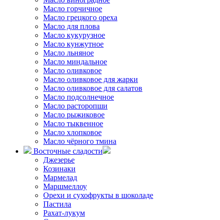
Масло горчичное
Масло грецкого ореха
Масло для плова
Масло кукурузное
Масло кунжутное
Масло льняное
Масло миндальное
Масло оливковое
Масло оливковое для жарки
Масло оливковое для салатов
Масло подсолнечное
Масло расторопши
Масло рыжиковое
Масло тыквенное
Масло хлопковое
Масло чёрного тмина
Восточные сладости
Джезерье
Козинаки
Мармелад
Маршмеллоу
Орехи и сухофрукты в шоколаде
Пастила
Рахат-лукум