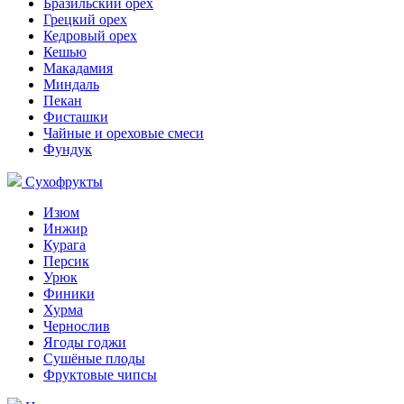
Бразильский орех
Грецкий орех
Кедровый орех
Кешью
Макадамия
Миндаль
Пекан
Фисташки
Чайные и ореховые смеси
Фундук
Сухофрукты
Изюм
Инжир
Курага
Персик
Урюк
Финики
Хурма
Чернослив
Ягоды годжи
Сушёные плоды
Фруктовые чипсы