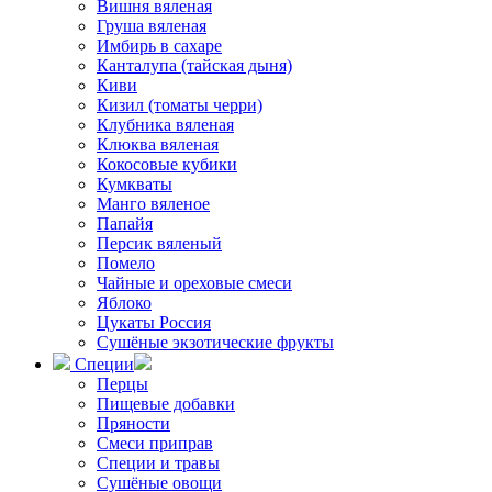
Вишня вяленая
Груша вяленая
Имбирь в сахаре
Канталупа (тайская дыня)
Киви
Кизил (томаты черри)
Клубника вяленая
Клюква вяленая
Кокосовые кубики
Кумкваты
Манго вяленое
Папайя
Персик вяленый
Помело
Чайные и ореховые смеси
Яблоко
Цукаты Россия
Сушёные экзотические фрукты
Специи
Перцы
Пищевые добавки
Пряности
Смеси приправ
Специи и травы
Сушёные овощи