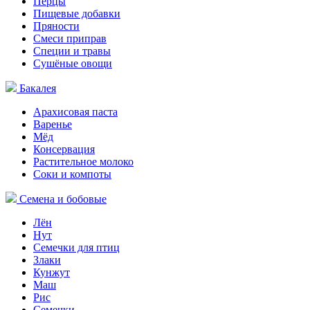
Перцы
Пищевые добавки
Пряности
Смеси приправ
Специи и травы
Сушёные овощи
Бакалея
Арахисовая паста
Варенье
Мёд
Консервация
Растительное молоко
Соки и компоты
Семена и бобовые
Лён
Нут
Семечки для птиц
Злаки
Кунжут
Маш
Рис
Семечки