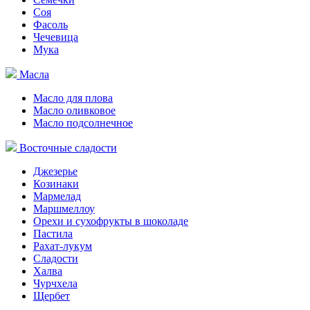
Соя
Фасоль
Чечевица
Мука
Масла
Масло для плова
Масло оливковое
Масло подсолнечное
Восточные сладости
Джезерье
Козинаки
Мармелад
Маршмеллоу
Орехи и сухофрукты в шоколаде
Пастила
Рахат-лукум
Сладости
Халва
Чурчхела
Щербет