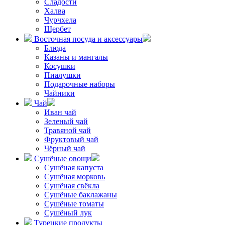
Сладости
Халва
Чурчхела
Щербет
Восточная посуда и аксессуары
Блюда
Казаны и мангалы
Косушки
Пиалушки
Подарочные наборы
Чайники
Чай
Иван чай
Зеленый чай
Травяной чай
Фруктовый чай
Чёрный чай
Сушёные овощи
Сушёная капуста
Сушёная морковь
Сушёная свёкла
Сушёные баклажаны
Сушёные томаты
Сушёный лук
Турецкие продукты