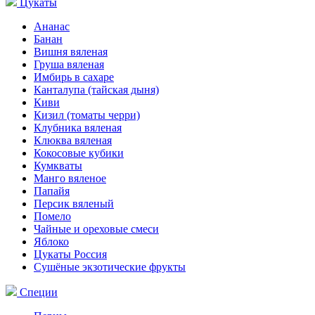
Цукаты
Ананас
Банан
Вишня вяленая
Груша вяленая
Имбирь в сахаре
Канталупа (тайская дыня)
Киви
Кизил (томаты черри)
Клубника вяленая
Клюква вяленая
Кокосовые кубики
Кумкваты
Манго вяленое
Папайя
Персик вяленый
Помело
Чайные и ореховые смеси
Яблоко
Цукаты Россия
Сушёные экзотические фрукты
Специи