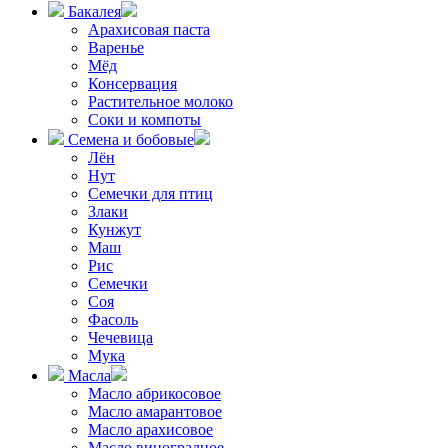
Бакалея
Арахисовая паста
Варенье
Мёд
Консервация
Растительное молоко
Соки и компоты
Семена и бобовые
Лён
Нут
Семечки для птиц
Злаки
Кунжут
Маш
Рис
Семечки
Соя
Фасоль
Чечевица
Мука
Масла
Масло абрикосовое
Масло амарантовое
Масло арахисовое
Масло виноградное