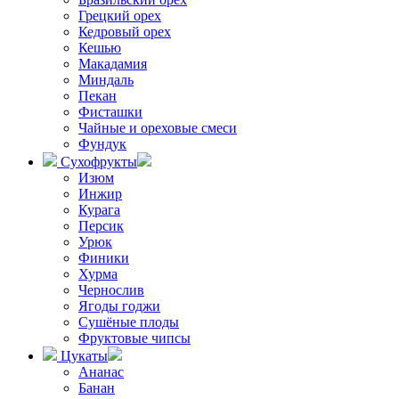
Грецкий орех
Кедровый орех
Кешью
Макадамия
Миндаль
Пекан
Фисташки
Чайные и ореховые смеси
Фундук
Сухофрукты
Изюм
Инжир
Курага
Персик
Урюк
Финики
Хурма
Чернослив
Ягоды годжи
Сушёные плоды
Фруктовые чипсы
Цукаты
Ананас
Банан