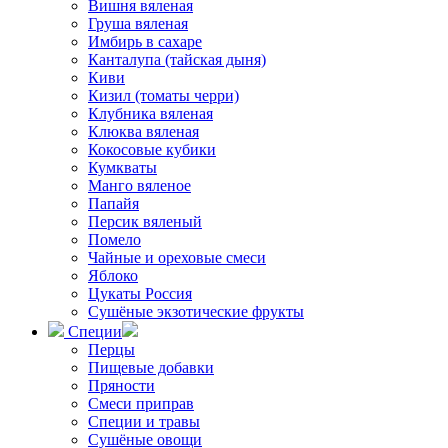
Вишня вяленая
Груша вяленая
Имбирь в сахаре
Канталупа (тайская дыня)
Киви
Кизил (томаты черри)
Клубника вяленая
Клюква вяленая
Кокосовые кубики
Кумкваты
Манго вяленое
Папайя
Персик вяленый
Помело
Чайные и ореховые смеси
Яблоко
Цукаты Россия
Сушёные экзотические фрукты
Специи
Перцы
Пищевые добавки
Пряности
Смеси приправ
Специи и травы
Сушёные овощи