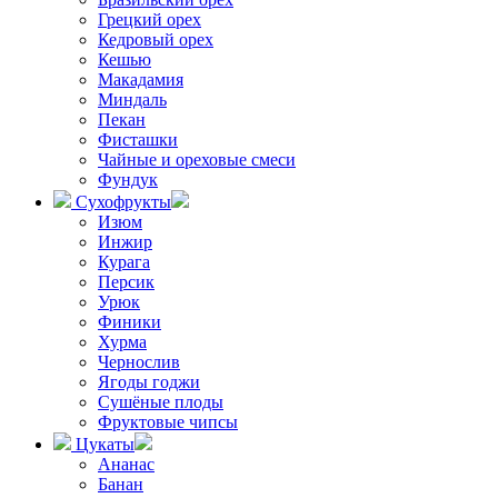
Грецкий орех
Кедровый орех
Кешью
Макадамия
Миндаль
Пекан
Фисташки
Чайные и ореховые смеси
Фундук
Сухофрукты
Изюм
Инжир
Курага
Персик
Урюк
Финики
Хурма
Чернослив
Ягоды годжи
Сушёные плоды
Фруктовые чипсы
Цукаты
Ананас
Банан