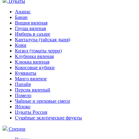
Цукаты
Ананас
Банан
Вишня вяленая
Груша вяленая
Имбирь в сахаре
Канталупа (тайская дыня)
Киви
Кизил (томаты черри)
Клубника вяленая
Клюква вяленая
Кокосовые кубики
Кумкваты
Манго вяленое
Папайя
Персик вяленый
Помело
Чайные и ореховые смеси
Яблоко
Цукаты Россия
Сушёные экзотические фрукты
Специи