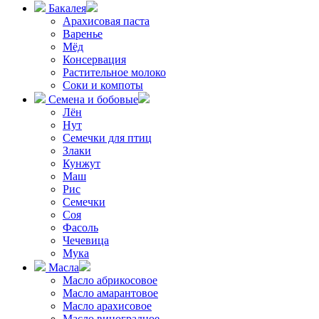
Бакалея
Арахисовая паста
Варенье
Мёд
Консервация
Растительное молоко
Соки и компоты
Семена и бобовые
Лён
Нут
Семечки для птиц
Злаки
Кунжут
Маш
Рис
Семечки
Соя
Фасоль
Чечевица
Мука
Масла
Масло абрикосовое
Масло амарантовое
Масло арахисовое
Масло виноградное