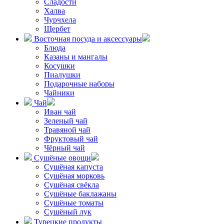
Сладости
Халва
Чурчхела
Щербет
Восточная посуда и аксессуары
Блюда
Казаны и мангалы
Косушки
Пиалушки
Подарочные наборы
Чайники
Чай
Иван чай
Зеленый чай
Травяной чай
Фруктовый чай
Чёрный чай
Сушёные овощи
Сушёная капуста
Сушёная морковь
Сушёная свёкла
Сушёные баклажаны
Сушёные томаты
Сушёный лук
Турецкие продукты