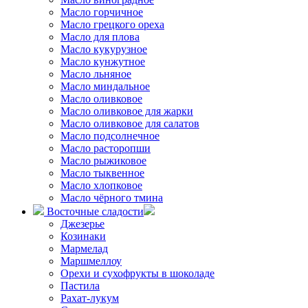
Масло горчичное
Масло грецкого ореха
Масло для плова
Масло кукурузное
Масло кунжутное
Масло льняное
Масло миндальное
Масло оливковое
Масло оливковое для жарки
Масло оливковое для салатов
Масло подсолнечное
Масло расторопши
Масло рыжиковое
Масло тыквенное
Масло хлопковое
Масло чёрного тмина
Восточные сладости
Джезерье
Козинаки
Мармелад
Маршмеллоу
Орехи и сухофрукты в шоколаде
Пастила
Рахат-лукум