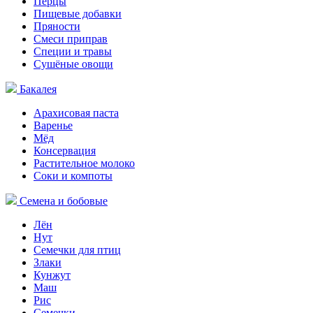
Перцы
Пищевые добавки
Пряности
Смеси приправ
Специи и травы
Сушёные овощи
Бакалея
Арахисовая паста
Варенье
Мёд
Консервация
Растительное молоко
Соки и компоты
Семена и бобовые
Лён
Нут
Семечки для птиц
Злаки
Кунжут
Маш
Рис
Семечки