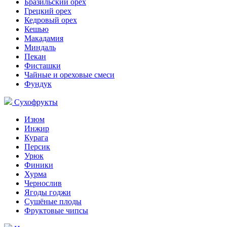
Бразильский орех
Грецкий орех
Кедровый орех
Кешью
Макадамия
Миндаль
Пекан
Фисташки
Чайные и ореховые смеси
Фундук
Сухофрукты
Изюм
Инжир
Курага
Персик
Урюк
Финики
Хурма
Чернослив
Ягоды годжи
Сушёные плоды
Фруктовые чипсы