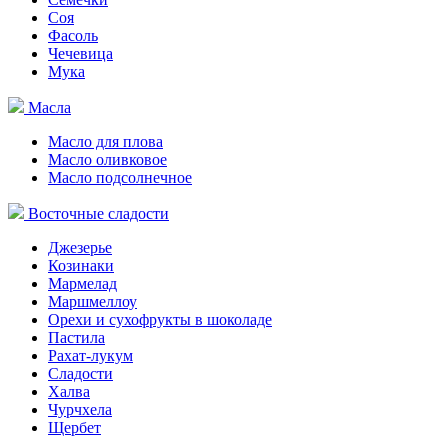
Соя
Фасоль
Чечевица
Мука
Масла
Масло для плова
Масло оливковое
Масло подсолнечное
Восточные сладости
Джезерье
Козинаки
Мармелад
Маршмеллоу
Орехи и сухофрукты в шоколаде
Пастила
Рахат-лукум
Сладости
Халва
Чурчхела
Щербет