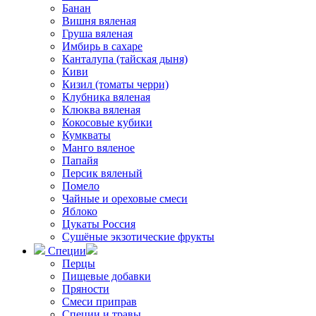
Банан
Вишня вяленая
Груша вяленая
Имбирь в сахаре
Канталупа (тайская дыня)
Киви
Кизил (томаты черри)
Клубника вяленая
Клюква вяленая
Кокосовые кубики
Кумкваты
Манго вяленое
Папайя
Персик вяленый
Помело
Чайные и ореховые смеси
Яблоко
Цукаты Россия
Сушёные экзотические фрукты
Специи
Перцы
Пищевые добавки
Пряности
Смеси приправ
Специи и травы