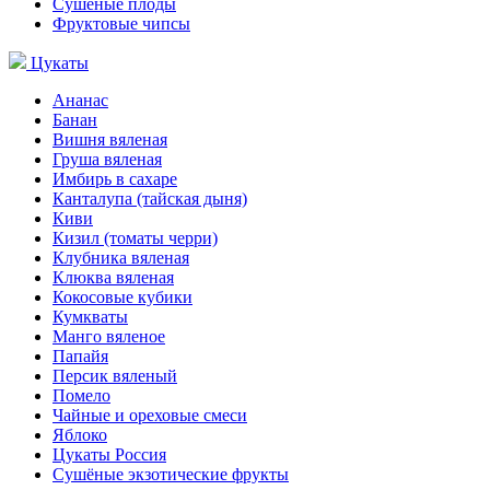
Сушёные плоды
Фруктовые чипсы
Цукаты
Ананас
Банан
Вишня вяленая
Груша вяленая
Имбирь в сахаре
Канталупа (тайская дыня)
Киви
Кизил (томаты черри)
Клубника вяленая
Клюква вяленая
Кокосовые кубики
Кумкваты
Манго вяленое
Папайя
Персик вяленый
Помело
Чайные и ореховые смеси
Яблоко
Цукаты Россия
Сушёные экзотические фрукты