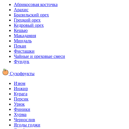
Абрикосовая косточка
Арахис
Бразильский орех
Грецкий орех
Кедровый орех
Кешью
Макадамия
Миндаль
Пекан
Фисташки
Чайные и ореховые смеси
Фундук
Сухофрукты
Изюм
Инжир
Курага
Персик
Урюк
Финики
Хурма
Чернослив
Ягоды годжи