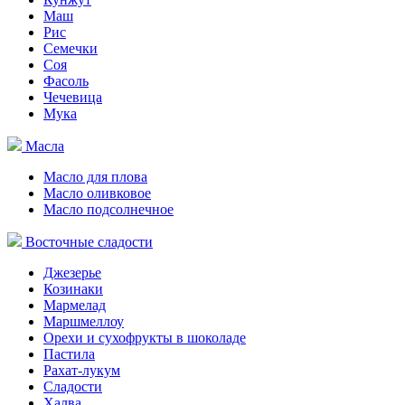
Маш
Рис
Семечки
Соя
Фасоль
Чечевица
Мука
Масла
Масло для плова
Масло оливковое
Масло подсолнечное
Восточные сладости
Джезерье
Козинаки
Мармелад
Маршмеллоу
Орехи и сухофрукты в шоколаде
Пастила
Рахат-лукум
Сладости
Халва