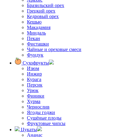
Бразильский орех
Грецкий орех
Кедровый орех
Кешью
Макадамия
Миндаль
Пекан
Фисташки
Чайные и ореховые смеси
Фундук
Сухофрукты
Изюм
Инжир
Курага
Персик
Урюк
Финики
Хурма
Чернослив
Ягоды годжи
Сушёные плоды
Фруктовые чипсы
Цукаты
Ананас