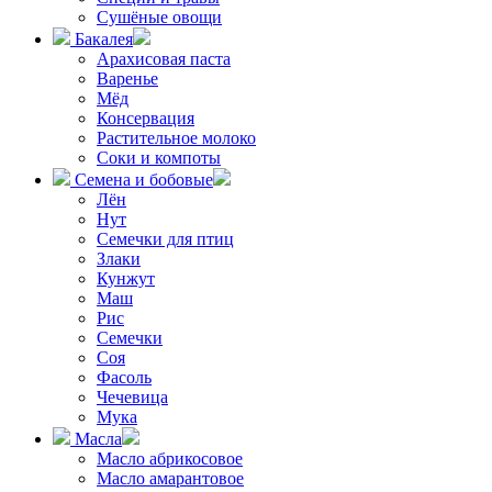
Сушёные овощи
Бакалея
Арахисовая паста
Варенье
Мёд
Консервация
Растительное молоко
Соки и компоты
Семена и бобовые
Лён
Нут
Семечки для птиц
Злаки
Кунжут
Маш
Рис
Семечки
Соя
Фасоль
Чечевица
Мука
Масла
Масло абрикосовое
Масло амарантовое