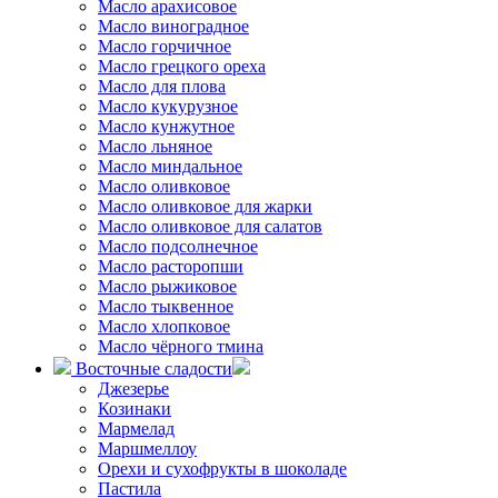
Масло арахисовое
Масло виноградное
Масло горчичное
Масло грецкого ореха
Масло для плова
Масло кукурузное
Масло кунжутное
Масло льняное
Масло миндальное
Масло оливковое
Масло оливковое для жарки
Масло оливковое для салатов
Масло подсолнечное
Масло расторопши
Масло рыжиковое
Масло тыквенное
Масло хлопковое
Масло чёрного тмина
Восточные сладости
Джезерье
Козинаки
Мармелад
Маршмеллоу
Орехи и сухофрукты в шоколаде
Пастила