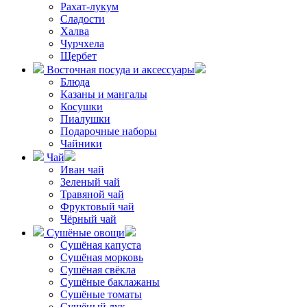
Рахат-лукум
Сладости
Халва
Чурчхела
Щербет
Восточная посуда и аксессуары
Блюда
Казаны и мангалы
Косушки
Пиалушки
Подарочные наборы
Чайники
Чай
Иван чай
Зеленый чай
Травяной чай
Фруктовый чай
Чёрный чай
Сушёные овощи
Сушёная капуста
Сушёная морковь
Сушёная свёкла
Сушёные баклажаны
Сушёные томаты
Сушёный лук