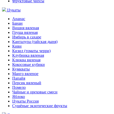
Фруктовые чипсы
Цукаты
Ананас
Банан
Вишня вяленая
Груша вяленая
Имбирь в сахаре
Канталупа (тайская дыня)
Киви
Кизил (томаты черри)
Клубника вяленая
Клюква вяленая
Кокосовые кубики
Кумкваты
Манго вяленое
Папайя
Персик вяленый
Помело
Чайные и ореховые смеси
Яблоко
Цукаты Россия
Сушёные экзотические фрукты