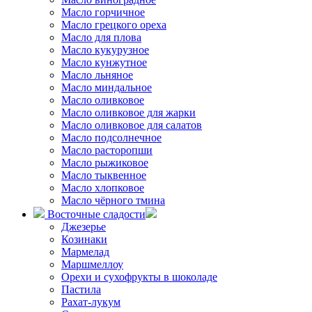
Масло горчичное
Масло грецкого ореха
Масло для плова
Масло кукурузное
Масло кунжутное
Масло льняное
Масло миндальное
Масло оливковое
Масло оливковое для жарки
Масло оливковое для салатов
Масло подсолнечное
Масло расторопши
Масло рыжиковое
Масло тыквенное
Масло хлопковое
Масло чёрного тмина
Восточные сладости
Джезерье
Козинаки
Мармелад
Маршмеллоу
Орехи и сухофрукты в шоколаде
Пастила
Рахат-лукум