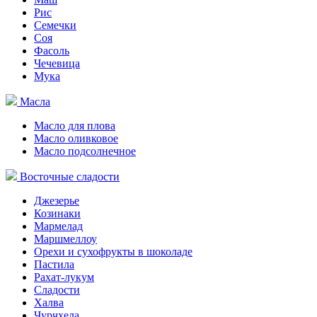
Рис
Семечки
Соя
Фасоль
Чечевица
Мука
Масла
Масло для плова
Масло оливковое
Масло подсолнечное
Восточные сладости
Джезерье
Козинаки
Мармелад
Маршмеллоу
Орехи и сухофрукты в шоколаде
Пастила
Рахат-лукум
Сладости
Халва
Чурчхела