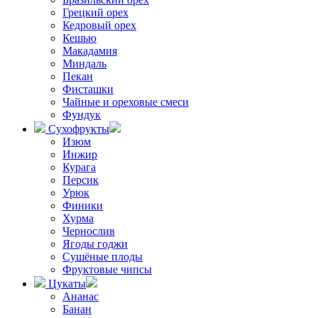
Грецкий орех
Кедровый орех
Кешью
Макадамия
Миндаль
Пекан
Фисташки
Чайные и ореховые смеси
Фундук
Сухофрукты
Изюм
Инжир
Курага
Персик
Урюк
Финики
Хурма
Чернослив
Ягоды годжи
Сушёные плоды
Фруктовые чипсы
Цукаты
Ананас
Банан