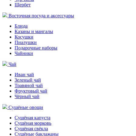
Щербет
Восточная посуда и аксессуары
Блюда
Казаны и мангалы
Косушки
Пиалушки
Подарочные наборы
Чайники
Чай
Иван чай
Зеленый чай
Травяной чай
Фруктовый чай
Чёрный чай
Сушёные овощи
Сушёная капуста
Сушёная морковь
Сушёная свёкла
Сушёные баклажаны