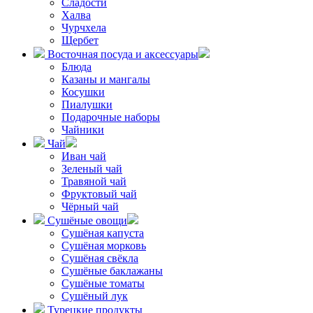
Сладости
Халва
Чурчхела
Щербет
Восточная посуда и аксессуары
Блюда
Казаны и мангалы
Косушки
Пиалушки
Подарочные наборы
Чайники
Чай
Иван чай
Зеленый чай
Травяной чай
Фруктовый чай
Чёрный чай
Сушёные овощи
Сушёная капуста
Сушёная морковь
Сушёная свёкла
Сушёные баклажаны
Сушёные томаты
Сушёный лук
Турецкие продукты