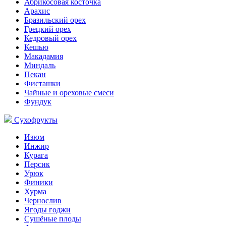
Абрикосовая косточка
Арахис
Бразильский орех
Грецкий орех
Кедровый орех
Кешью
Макадамия
Миндаль
Пекан
Фисташки
Чайные и ореховые смеси
Фундук
Сухофрукты
Изюм
Инжир
Курага
Персик
Урюк
Финики
Хурма
Чернослив
Ягоды годжи
Сушёные плоды