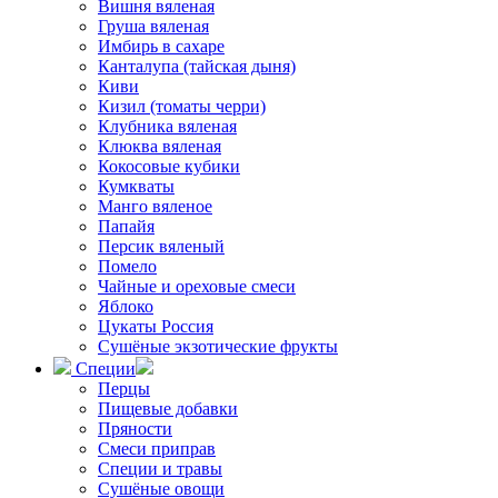
Вишня вяленая
Груша вяленая
Имбирь в сахаре
Канталупа (тайская дыня)
Киви
Кизил (томаты черри)
Клубника вяленая
Клюква вяленая
Кокосовые кубики
Кумкваты
Манго вяленое
Папайя
Персик вяленый
Помело
Чайные и ореховые смеси
Яблоко
Цукаты Россия
Сушёные экзотические фрукты
Специи
Перцы
Пищевые добавки
Пряности
Смеси приправ
Специи и травы
Сушёные овощи