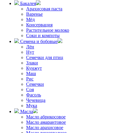
Бакалея
Арахисовая паста
Варенье
Мёд
Консервация
Растительное молоко
Соки и компоты
Семена и бобовые
Лён
Нут
Семечки для птиц
Злаки
Кунжут
Маш
Рис
Семечки
Соя
Фасоль
Чечевица
Мука
Масла
Масло абрикосовое
Масло амарантовое
Масло арахисовое
Масло виноградное