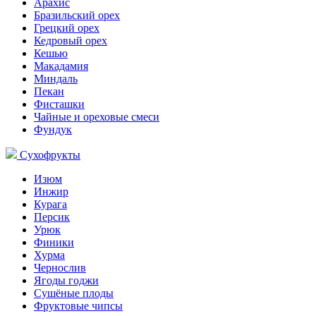
Арахис
Бразильский орех
Грецкий орех
Кедровый орех
Кешью
Макадамия
Миндаль
Пекан
Фисташки
Чайные и ореховые смеси
Фундук
Сухофрукты
Изюм
Инжир
Курага
Персик
Урюк
Финики
Хурма
Чернослив
Ягоды годжи
Сушёные плоды
Фруктовые чипсы