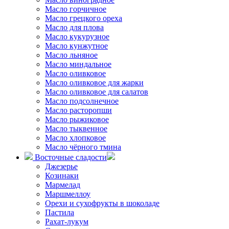
Масло горчичное
Масло грецкого ореха
Масло для плова
Масло кукурузное
Масло кунжутное
Масло льняное
Масло миндальное
Масло оливковое
Масло оливковое для жарки
Масло оливковое для салатов
Масло подсолнечное
Масло расторопши
Масло рыжиковое
Масло тыквенное
Масло хлопковое
Масло чёрного тмина
Восточные сладости
Джезерье
Козинаки
Мармелад
Маршмеллоу
Орехи и сухофрукты в шоколаде
Пастила
Рахат-лукум