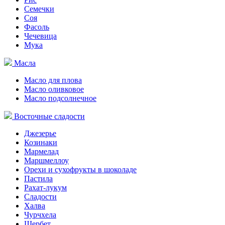
Семечки
Соя
Фасоль
Чечевица
Мука
Масла
Масло для плова
Масло оливковое
Масло подсолнечное
Восточные сладости
Джезерье
Козинаки
Мармелад
Маршмеллоу
Орехи и сухофрукты в шоколаде
Пастила
Рахат-лукум
Сладости
Халва
Чурчхела
Щербет