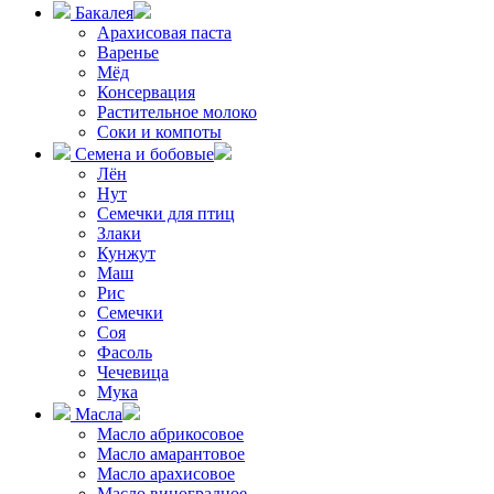
Бакалея
Арахисовая паста
Варенье
Мёд
Консервация
Растительное молоко
Соки и компоты
Семена и бобовые
Лён
Нут
Семечки для птиц
Злаки
Кунжут
Маш
Рис
Семечки
Соя
Фасоль
Чечевица
Мука
Масла
Масло абрикосовое
Масло амарантовое
Масло арахисовое
Масло виноградное