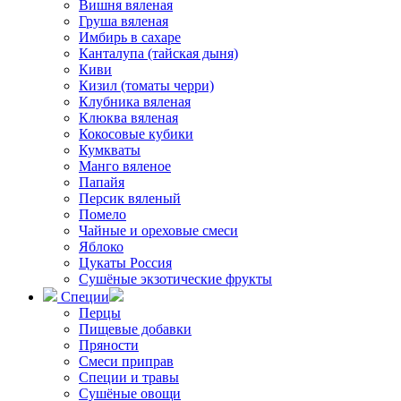
Вишня вяленая
Груша вяленая
Имбирь в сахаре
Канталупа (тайская дыня)
Киви
Кизил (томаты черри)
Клубника вяленая
Клюква вяленая
Кокосовые кубики
Кумкваты
Манго вяленое
Папайя
Персик вяленый
Помело
Чайные и ореховые смеси
Яблоко
Цукаты Россия
Сушёные экзотические фрукты
Специи
Перцы
Пищевые добавки
Пряности
Смеси приправ
Специи и травы
Сушёные овощи