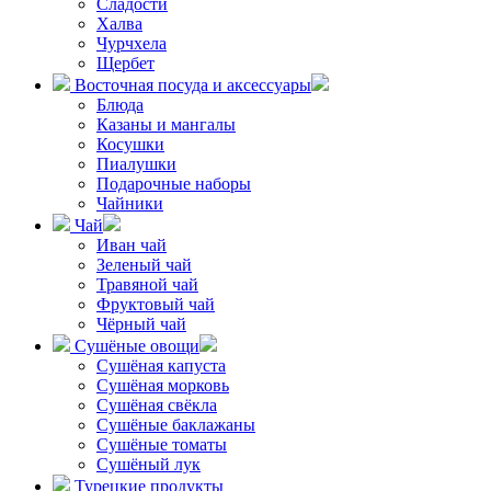
Сладости
Халва
Чурчхела
Щербет
Восточная посуда и аксессуары
Блюда
Казаны и мангалы
Косушки
Пиалушки
Подарочные наборы
Чайники
Чай
Иван чай
Зеленый чай
Травяной чай
Фруктовый чай
Чёрный чай
Сушёные овощи
Сушёная капуста
Сушёная морковь
Сушёная свёкла
Сушёные баклажаны
Сушёные томаты
Сушёный лук
Турецкие продукты