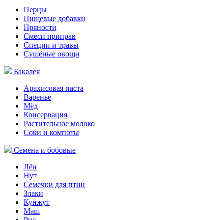
Перцы
Пищевые добавки
Пряности
Смеси приправ
Специи и травы
Сушёные овощи
Бакалея
Арахисовая паста
Варенье
Мёд
Консервация
Растительное молоко
Соки и компоты
Семена и бобовые
Лён
Нут
Семечки для птиц
Злаки
Кунжут
Маш
Рис