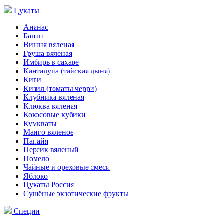
Цукаты
Ананас
Банан
Вишня вяленая
Груша вяленая
Имбирь в сахаре
Канталупа (тайская дыня)
Киви
Кизил (томаты черри)
Клубника вяленая
Клюква вяленая
Кокосовые кубики
Кумкваты
Манго вяленое
Папайя
Персик вяленый
Помело
Чайные и ореховые смеси
Яблоко
Цукаты Россия
Сушёные экзотические фрукты
Специи