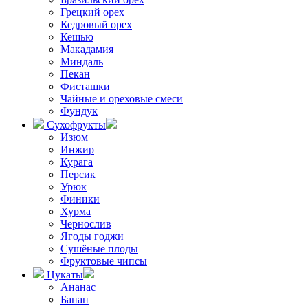
Грецкий орех
Кедровый орех
Кешью
Макадамия
Миндаль
Пекан
Фисташки
Чайные и ореховые смеси
Фундук
Сухофрукты
Изюм
Инжир
Курага
Персик
Урюк
Финики
Хурма
Чернослив
Ягоды годжи
Сушёные плоды
Фруктовые чипсы
Цукаты
Ананас
Банан