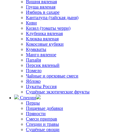
Вишня вяленая
Груша вяленая
Имбирь в сахаре
Канталупа (тайская дыня)
Киви
Кизил (томаты черри)
Клубника вяленая
Клюква вяленая
Кокосовые кубики
Кумкваты
Манго вяленое
Папайя
Персик вяленый
Помело
Чайные и ореховые смеси
Яблоко
Цукаты Россия
Сушёные экзотические фрукты
Специи
Перцы
Пищевые добавки
Пряности
Смеси приправ
Специи и травы
Сушёные овощи