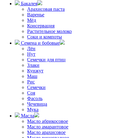
Бакалея
Арахисовая паста
Варенье
Мёд
Консервация
Растительное молоко
Соки и компоты
Семена и бобовые
Лён
Нут
Семечки для птиц
Злаки
Кунжут
Маш
Рис
Семечки
Соя
Фасоль
Чечевица
Мука
Масла
Масло абрикосовое
Масло амарантовое
Масло арахисовое
Масло виноградное