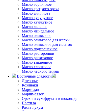
Масло горчичное
Масло грецкого ореха
Масло для плова
Масло кукурузное
Масло кунжутное
Масло льняное
Масло миндальное
Масло оливковое
Масло оливковое для жарки
Масло оливковое для салатов
Масло подсолнечное
Масло расторопши
Масло рыжиковое
Масло тыквенное
Масло хлопковое
Масло чёрного тмина
Восточные сладости
Джезерье
Козинаки
Мармелад
Маршмеллоу
Орехи и сухофрукты в шоколаде
Пастила
Рахат-лукум