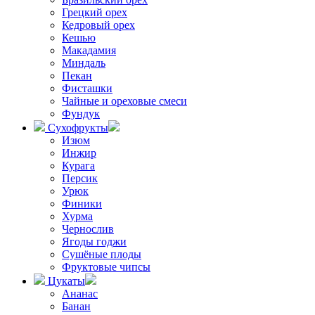
Грецкий орех
Кедровый орех
Кешью
Макадамия
Миндаль
Пекан
Фисташки
Чайные и ореховые смеси
Фундук
Сухофрукты
Изюм
Инжир
Курага
Персик
Урюк
Финики
Хурма
Чернослив
Ягоды годжи
Сушёные плоды
Фруктовые чипсы
Цукаты
Ананас
Банан