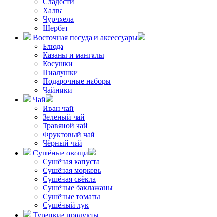
Сладости
Халва
Чурчхела
Щербет
Восточная посуда и аксессуары
Блюда
Казаны и мангалы
Косушки
Пиалушки
Подарочные наборы
Чайники
Чай
Иван чай
Зеленый чай
Травяной чай
Фруктовый чай
Чёрный чай
Сушёные овощи
Сушёная капуста
Сушёная морковь
Сушёная свёкла
Сушёные баклажаны
Сушёные томаты
Сушёный лук
Турецкие продукты